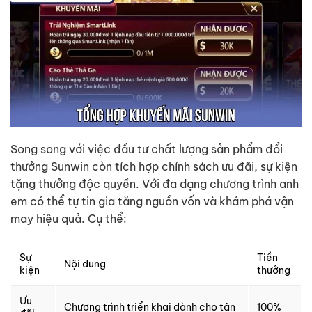
Song song với việc đầu tư chất lượng sản phẩm đổi
thưởng Sunwin còn tích hợp chính sách ưu đãi, sự kiện
tặng thưởng độc quyền. Với đa dạng chương trình anh
em có thể tự tin gia tăng nguồn vốn và khám phá vận
may hiệu quả. Cụ thể:
Sự
Tiền
Nội dung
kiện
thưởng
Ưu
Chương trình triển khai dành cho tân
100%