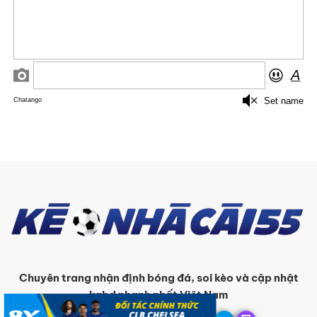
Chuyên trang nhận định bóng đá, soi kèo và cập nhật
kqbd nhanh nhất Việt Nam