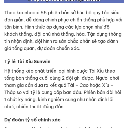
Theo keonhacai 55 phiên bản sở hữu bộ quy tắc siêu
đơn giản, dễ dàng chinh phục chiến thắng phù hợp với
tân binh. Hình thức áp dụng các lựa chọn như đội
khách thắng, đội chủ nhà thắng, hòa. Tận dụng thông
tin nhận định, đội hình ra sân chắc chắn sẽ tạo đánh
giá tổng quan, dự đoán chuẩn xác.
Tỷ lệ Tài Xỉu Sunwin
Hệ thống kèo phát triển loại hình cược Tài Xỉu theo
tổng bàn thắng cuối cùng 2 đội ghi được. Người chơi
tham gia cần đưa ra kết quả Tài – Cao hoặc Xỉu –
Thấp so với tỷ lệ cung cấp ban đầu. Phiên bản đòi hỏi
1 chút kỹ năng, kinh nghiệm cũng như nhận định lối
chơi, chiến thuật đúng đắn.
Dự đoán tỷ số chính xác