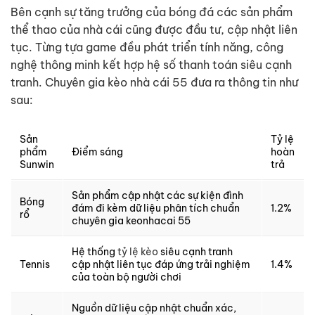
Bên cạnh sự tăng trưởng của bóng đá các sản phẩm
thể thao của nhà cái cũng được đầu tư, cập nhật liên
tục. Từng tựa game đều phát triển tính năng, công
nghệ thông minh kết hợp hệ số thanh toán siêu cạnh
tranh. Chuyên gia
kèo nhà cái
55 đưa ra thông tin như
sau:
Sản
Tỷ lệ
phẩm
Điểm sáng
hoàn
Sunwin
trả
Sản phẩm cập nhật các sự kiện đình
Bóng
đám đi kèm dữ liệu phân tích chuẩn
1.2%
rổ
chuyên gia keonhacai 55
Hệ thống
tỷ lệ kèo
siêu cạnh tranh
Tennis
cập nhật liên tục đáp ứng trải nghiệm
1.4%
của toàn bộ người chơi
Nguồn dữ liệu cập nhật chuẩn xác,