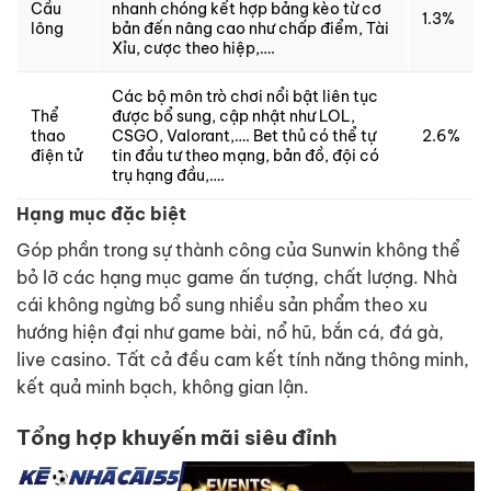
Cầu
nhanh chóng kết hợp bảng kèo từ cơ
1.3%
lông
bản đến nâng cao như chấp điểm, Tài
Xỉu, cược theo hiệp,….
Các bộ môn trò chơi nổi bật liên tục
Thể
được bổ sung, cập nhật như LOL,
thao
CSGO, Valorant,…. Bet thủ có thể tự
2.6%
điện tử
tin đầu tư theo mạng, bản đồ, đội có
trụ hạng đầu,….
Hạng mục đặc biệt
Góp phần trong sự thành công của Sunwin không thể
bỏ lỡ các hạng mục game ấn tượng, chất lượng. Nhà
cái không ngừng bổ sung nhiều sản phẩm theo xu
hướng hiện đại như game bài, nổ hũ, bắn cá, đá gà,
live casino. Tất cả đều cam kết tính năng thông minh,
kết quả minh bạch, không gian lận.
Tổng hợp khuyến mãi siêu đỉnh