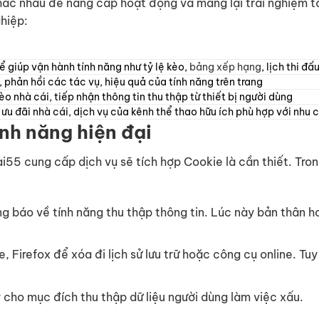
ác nhau để nâng cấp hoạt động và mang lại trải nghiệm tốt
hiệp:
 giúp vận hành tính năng như tỷ lệ kèo,
bảng xếp hạng
, lịch thi đấ
, phản hồi các tác vụ, hiệu quả của tính năng trên trang
èo nhà cái, tiếp nhận thông tin thu thập từ thiết bị người dùng
 ưu đãi nhà cái, dịch vụ của kênh thể thao hữu ích phù hợp với nhu
ính năng hiện đại
5 cung cấp dịch vụ sẽ tích hợp Cookie là cần thiết. Trong
ông báo về tính năng thu thập thông tin. Lúc này bản thân 
, Firefox để xóa đi lịch sử lưu trữ hoặc công cụ online. Tuy
cho mục đích thu thập dữ liệu người dùng làm việc xấu.