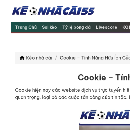
Bỏ
qua
nội
dung
Trang Chủ
Trang Chủ
Soi kèo
Tỷ lệ bóng đá
Livescore
KQ
Soi kèo
Tỷ lệ bóng đá
Kèo nhà cái
/
Cookie – Tính Năng Hữu Ích Củ
Livescore
Cookie – Tín
Lịch Thi Đấu
BXH
Cookie hiện nay các website dịch vụ trực tuyến hi
quan trọng, loại bỏ các cuộc tấn công của tin tặc.
Chatbox
Tỷ số chính xác
Nhà Cái Uy Tín