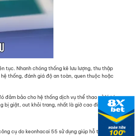
iên tục. Nhanh chóng thống kê lưu lượng, thu thập
vào hệ thống, đánh giá độ an toàn, quen thuộc hoặc
ó đảm bảo cho hệ thống dịch vụ thể thao xử lý tác
bị giật, out khỏi trang, nhất là giờ cao điểm.
 công cụ do keonhacai 55 sử dụng giúp hỗ trợ tùy