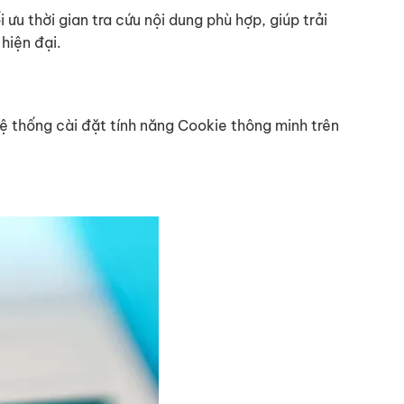
 ưu thời gian tra cứu nội dung phù hợp, giúp trải
 hiện đại.
ệ thống cài đặt tính năng Cookie thông minh trên