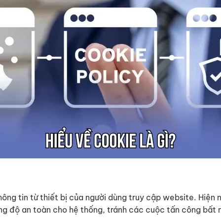
ông tin từ thiết bị của người dùng truy cập website. Hiện n
g độ an toàn cho hệ thống, tránh các cuộc tấn công bất ng