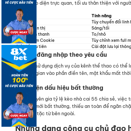
chỉnh giao diện trực quan, tối ưu thân thiện với ngườ
Tùy chỉnh
Tính năng
Ngôn ngữ
Tùy chuyển đổi linh 
Chế độ hiển thị
Sáng/tối
Chế độ âm thanh
To/nhỏ
Chế độ xem Cookie
Tùy chỉnh xem full 
Giải đấu ưu tiên
Cài đặt lưu lại thôn
Duy trì đăng nhập theo yêu cầu
Các bạn sử dụng dịch vụ của kênh thể thao có thể l
mất thời gian vào phần điền tên, mật khẩu mất thời g
Phát hiện dấu hiệu bất thường
Theo chuyên gia
tỷ lệ kèo
nhà cai 55 chia sẻ, việc t
tiếp cận mới bất thường, thiếu an toàn để ngăn chặ
vi của tin tặc từ bên ngoài.
Những dạng công cụ chủ đạo 