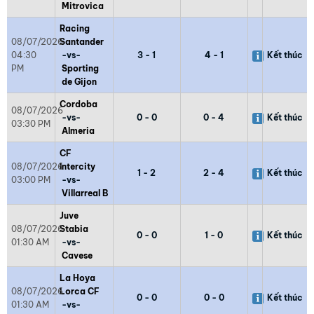
Mitrovica
Racing
08/07/2026
Santander
04:30
-vs-
3 - 1
4 - 1
Kết thúc
PM
Sporting
de Gijon
Cordoba
08/07/2026
-vs-
0 - 0
0 - 4
Kết thúc
03:30 PM
Almeria
CF
08/07/2026
Intercity
1 - 2
2 - 4
Kết thúc
03:00 PM
-vs-
Villarreal B
Juve
08/07/2026
Stabia
0 - 0
1 - 0
Kết thúc
01:30 AM
-vs-
Cavese
La Hoya
08/07/2026
Lorca CF
0 - 0
0 - 0
Kết thúc
01:30 AM
-vs-