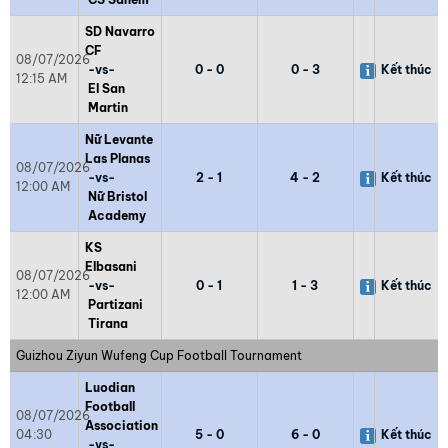
SD Navarro
CF
08/07/2026
-vs-
0 - 0
0 - 3
Kết thúc
12:15 AM
EI San
Martin
Nữ Levante
Las Planas
08/07/2026
-vs-
2 - 1
4 - 2
Kết thúc
12:00 AM
Nữ Bristol
Academy
KS
Elbasani
08/07/2026
-vs-
0 - 1
1 - 3
Kết thúc
12:00 AM
Partizani
Tirana
Guizhou Ziyun Wufeng Cup Football Tournament
Luodian
Football
08/07/2026
Association
04:30
5 - 0
6 - 0
Kết thúc
-vs-