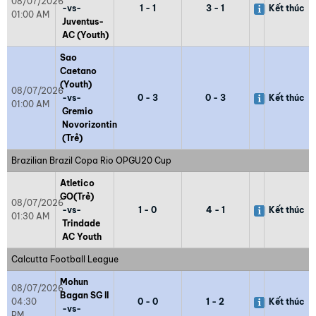
08/07/2026
-vs-
1 - 1
3 - 1
Kết thúc
01:00 AM
Juventus-
AC (Youth)
Sao
Caetano
(Youth)
08/07/2026
-vs-
0 - 3
0 - 3
Kết thúc
01:00 AM
Gremio
Novorizontin
(Trẻ)
Brazilian Brazil Copa Rio OPGU20 Cup
Atletico
GO(Trẻ)
08/07/2026
-vs-
1 - 0
4 - 1
Kết thúc
01:30 AM
Trindade
AC Youth
Calcutta Football League
Mohun
08/07/2026
Bagan SG II
04:30
0 - 0
1 - 2
Kết thúc
-vs-
PM