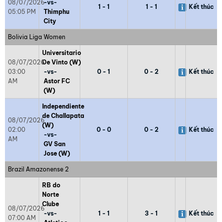
08/07/2026
-vs-
1 - 1
1 - 1
Kết thúc
05:05 PM
Thimphu
City
Bolivia Liga Women
Universitario
08/07/2026
De Vinto (W)
03:00
-vs-
0 - 1
0 - 2
Kết thúc
AM
Astor FC
(W)
Independiente
de Challapata
08/07/2026
(W)
02:00
0 - 0
0 - 2
Kết thúc
-vs-
AM
GV San
Jose (W)
Brazil Amazonense 2
RB do
Norte
Clube
08/07/2026
-vs-
1 - 1
3 - 1
Kết thúc
07:00 AM