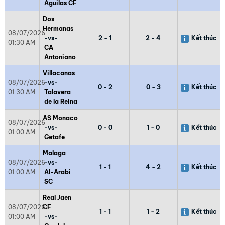
Aguilas CF
Dos
Hermanas
08/07/2026
-vs-
2 - 1
2 - 4
Kết thúc
01:30 AM
CA
Antoniano
Villacanas
08/07/2026
-vs-
0 - 2
0 - 3
Kết thúc
01:30 AM
Talavera
de la Reina
AS Monaco
08/07/2026
-vs-
0 - 0
1 - 0
Kết thúc
01:00 AM
Getafe
Malaga
08/07/2026
-vs-
1 - 1
4 - 2
Kết thúc
01:00 AM
Al-Arabi
SC
Real Jaen
08/07/2026
CF
1 - 1
1 - 2
Kết thúc
01:00 AM
-vs-