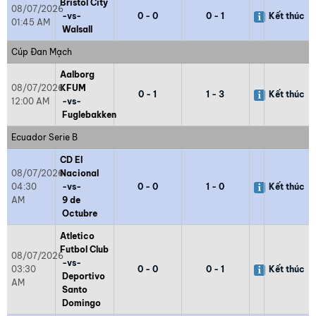
Bristol City
08/07/2026
-vs-
0 - 0
0 - 1
Kết thúc
01:45 AM
Walsall
Cúp Đan Mạch
Aalborg
08/07/2026
KFUM
0 - 1
1 - 3
Kết thúc
12:00 AM
-vs-
Fuglebakken
Ecuador Serie B
CD El
08/07/2026
Nacional
04:30
-vs-
0 - 0
1 - 0
Kết thúc
AM
9 de
Octubre
Atletico
Futbol Club
08/07/2026
-vs-
03:30
0 - 0
0 - 1
Kết thúc
Deportivo
AM
Santo
Domingo