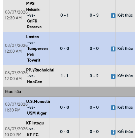
MPS
Helsinki
08/07/2026
-vs-
0 - 1
0 - 3
Kết thúc
12:30 AM
GrIFK
Reserve
Lasten
-vs-
08/07/2026
Tampereen
0 - 0
3 - 0
Kết thúc
12:00 AM
Peli
Toverit
PPJ/Ruoholahti
08/07/2026
-vs-
1 - 1
3 - 2
Kết thúc
12:00 AM
HooGee
Giao hữu
U.S.Monastir
08/07/2026
-vs-
0 - 0
0 - 0
Kết thúc
11:30 PM
USM Alger
KF Istogu
08/07/2026
-vs-
0 - 0
0 - 0
Kết thúc
10:00 PM
KF FC