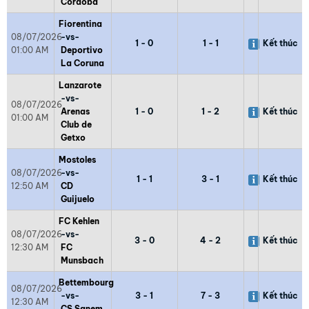
Cordoba
Fiorentina
08/07/2026
-vs-
1 - 0
1 - 1
Kết thúc
01:00 AM
Deportivo
La Coruna
Lanzarote
-vs-
08/07/2026
Arenas
1 - 0
1 - 2
Kết thúc
01:00 AM
Club de
Getxo
Mostoles
08/07/2026
-vs-
1 - 1
3 - 1
Kết thúc
12:50 AM
CD
Guijuelo
FC Kehlen
08/07/2026
-vs-
3 - 0
4 - 2
Kết thúc
12:30 AM
FC
Munsbach
Bettembourg
08/07/2026
-vs-
3 - 1
7 - 3
Kết thúc
12:30 AM
CS Sanem