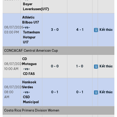
Bayer
Leverkusen(U17)
Athletic
Bilbao U17
08/07/2026
-vs-
3 - 0
4 - 1
Kết thúc
03:00 PM
Tottenham
Hotspur
U17
CONCACAF Central American Cup
CD
08/07/2026
Motagua
0 - 0
1 - 0
Kết thúc
10:00 AM
-vs-
CD FAS
Hankook
08/07/2026
Verdes
08:00
-vs-
0 - 1
0 - 1
Kết thúc
AM
CSD
Municipal
Costa Rica Primera Division Women