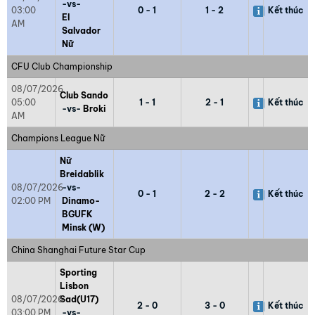
-vs-
03:00
0 - 1
1 - 2
Kết thúc
El
AM
Salvador
Nữ
CFU Club Championship
08/07/2026
Club Sando
05:00
1 - 1
2 - 1
Kết thúc
-vs-
Broki
AM
Champions League Nữ
Nữ
Breidablik
08/07/2026
-vs-
0 - 1
2 - 2
Kết thúc
02:00 PM
Dinamo-
BGUFK
Minsk (W)
China Shanghai Future Star Cup
Sporting
Lisbon
08/07/2026
Sad(U17)
2 - 0
3 - 0
Kết thúc
03:00 PM
-vs-