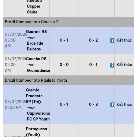
Atletico
Clipper
Clube
Brazil Campeonato Gaucho 2
Guarani RS
08/07/2026
-vs-
06:00
0 - 1
0 - 2
Kết thúc
Brasil de
AM
Pelotas
08/07/2026
Gaucho RS
05:00
-vs-
0 - 0
0 - 1
Kết thúc
AM
Gramadense
Brazil Campeonato Paulista Youth
Gremio
Prudente
08/07/2026
SP (Trẻ)
0 - 1
0 - 3
Kết thúc
01:00 AM
-vs-
Capivariano
FC SP Youth
Portuguesa
(Youth)