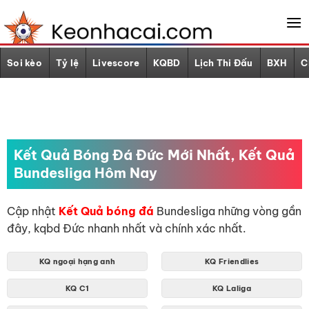
Bỏ
qua
nội
Trang Chủ
dung
Soi kèo
Tỷ lệ
Livescore
KQBD
Lịch Thi Đấu
BXH
C
Soi kèo
Tỷ lệ bóng đá
Livescore
Kết Quả Bóng Đá Đức Mới Nhất, Kết Quả
Bundesliga Hôm Nay
Lịch Thi Đấu
BXH
Cập nhật
Kết Quả bóng đá
Bundesliga những vòng gần
đây, kqbd Đức nhanh nhất và chính xác nhất.
Chatbox
Tỷ số chính xác
KQ ngoại hạng anh
KQ Friendlies
Nhà Cái Uy Tín
KQ C1
KQ Laliga