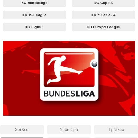
KQ Bundesliga
KQ Cup FA
KQ V-League
KQ Ý Serie-A
KQ Ligue 1
KQ Europa League
Soi Kèo
Nhận định
Tỷ lệ kèo