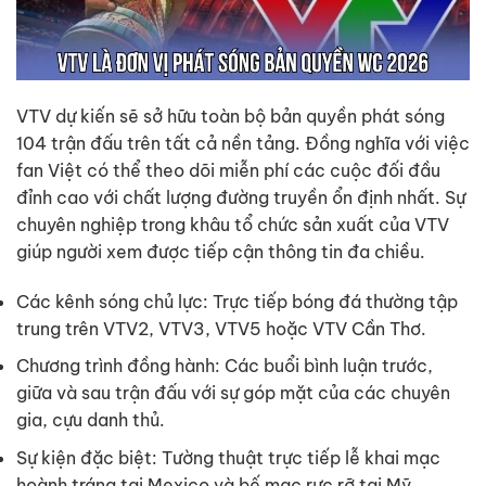
VTV dự kiến sẽ sở hữu toàn bộ bản quyền phát sóng
104 trận đấu trên tất cả nền tảng. Đồng nghĩa với việc
fan Việt có thể theo dõi miễn phí các cuộc đối đầu
đỉnh cao với chất lượng đường truyền ổn định nhất. Sự
chuyên nghiệp trong khâu tổ chức sản xuất của VTV
giúp người xem được tiếp cận thông tin đa chiều.
Các kênh sóng chủ lực: Trực tiếp bóng đá thường tập
trung trên VTV2, VTV3, VTV5 hoặc VTV Cần Thơ.
Chương trình đồng hành: Các buổi bình luận trước,
giữa và sau trận đấu với sự góp mặt của các chuyên
gia, cựu danh thủ.
Sự kiện đặc biệt: Tường thuật trực tiếp lễ khai mạc
hoành tráng tại Mexico và bế mạc rực rỡ tại Mỹ.