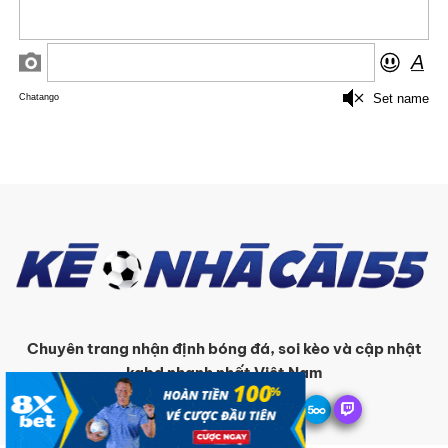
Chuyên trang nhận định bóng đá, soi kèo và cập nhật
kqbd nhanh nhất Việt Nam