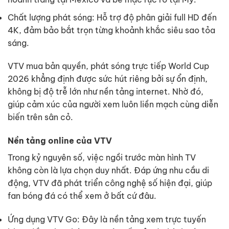
Chất lượng phát sóng: Hỗ trợ độ phân giải full HD đến
4K, đảm bảo bắt trọn từng khoảnh khắc siêu sao tỏa
sáng.
VTV mua bản quyền, phát sóng trực tiếp World Cup
2026 khẳng định được sức hút riêng bởi sự ổn định,
không bị độ trễ lớn như nền tảng internet. Nhờ đó,
giúp cảm xúc của người xem luôn liền mạch cùng diễn
biến trên sân cỏ.
Nền tảng online của VTV
Trong kỷ nguyên số, việc ngồi trước màn hình TV
không còn là lựa chọn duy nhất. Đáp ứng nhu cầu di
động, VTV đã phát triển công nghệ số hiện đại, giúp
fan bóng đá có thể xem ở bất cứ đâu.
Ứng dụng VTV Go: Đây là nền tảng xem trực tuyến