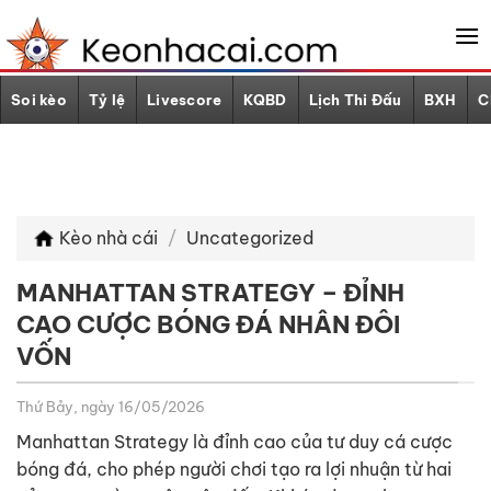
Bỏ
qua
nội
Trang Chủ
dung
Soi kèo
Tỷ lệ
Livescore
KQBD
Lịch Thi Đấu
BXH
C
Soi kèo
Tỷ lệ bóng đá
Livescore
Kèo nhà cái
/
Uncategorized
Lịch Thi Đấu
MANHATTAN STRATEGY – ĐỈNH
CAO CƯỢC BÓNG ĐÁ NHÂN ĐÔI
BXH
VỐN
Chatbox
Thứ Bảy, ngày 16/05/2026
Tỷ số chính xác
Manhattan Strategy là đỉnh cao của tư duy cá cược
Nhà Cái Uy Tín
bóng đá, cho phép người chơi tạo ra lợi nhuận từ hai