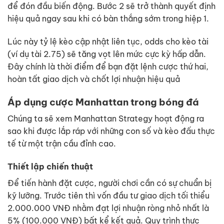
để đón đầu biến động. Bước 2 sẽ trở thành quyết định
hiệu quả ngay sau khi có bàn thắng sớm trong hiệp 1.
Lúc này tỷ lệ kèo cập nhật liên tục, odds cho kèo tài
(ví dụ tài 2.75) sẽ tăng vọt lên mức cực kỳ hấp dẫn.
Đây chính là thời điểm để bạn đặt lệnh cược thứ hai,
hoàn tất giao dịch và chốt lợi nhuận hiệu quả
Áp dụng cược Manhattan trong bóng đá
Chúng ta sẽ xem Manhattan Strategy hoạt động ra
sao khi được lắp ráp với những con số và kèo đấu thực
tế từ một trận cầu đỉnh cao.
Thiết lập chiến thuật
Để tiến hành đặt cược, người chơi cần có sự chuẩn bị
kỹ lưỡng. Trước tiên thì vốn đầu tư giao dịch tối thiểu
2.000.000 VNĐ nhằm đạt lợi nhuận ròng nhỏ nhất là
5% (100.000 VNĐ) bất kể kết quả. Quy trình thực