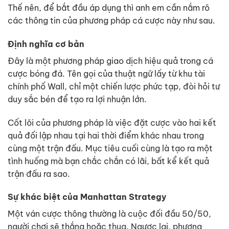
Thế nên, để bắt đầu áp dụng thì anh em cần nắm rõ
các thông tin của phương pháp cá cược này như sau.
Định nghĩa cơ bản
Đây là một phương pháp giao dịch hiệu quả trong cá
cược bóng đá. Tên gọi của thuật ngữ lấy từ khu tài
chính phố Wall, chỉ một chiến lược phức tạp, đòi hỏi tư
duy sắc bén để tạo ra lợi nhuận lớn.
Cốt lõi của phương pháp là việc đặt cược vào hai kết
quả đối lập nhau tại hai thời điểm khác nhau trong
cùng một trận đấu. Mục tiêu cuối cùng là tạo ra một
tình huống mà bạn chắc chắn có lãi, bất kể kết quả
trận đấu ra sao.
Sự khác biệt của Manhattan Strategy
Một ván cược thông thường là cuộc đối đầu 50/50,
người chơi sẽ thắng hoặc thua. Ngược lại, phương