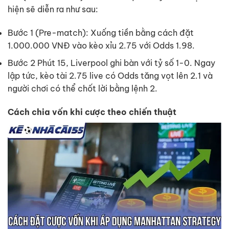
hiện sẽ diễn ra như sau:
Bước 1 (Pre-match): Xuống tiền bằng cách đặt
1.000.000 VNĐ vào kèo xỉu 2.75 với Odds 1.98.
Bước 2 Phút 15, Liverpool ghi bàn với tỷ số 1-0. Ngay
lập tức, kèo tài 2.75 live có Odds tăng vọt lên 2.1 và
người chơi có thể chốt lời bằng lệnh 2.
Cách chia vốn khi cược theo chiến thuật