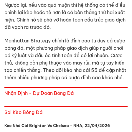
Ngược lại, nếu vào quá muộn thì hệ thống có thể điều
chỉnh lại kèo hoặc tệ hơn là có bàn thắng thứ hai xuất
hiện. Chính nó sẽ phá vỡ hoàn toàn cấu trúc giao dịch
đã vạch ra trước đó.
Manhattan Strategy chính là đỉnh cao tư duy cá cược
bóng đá, một phương pháp giao dịch giúp người chơi
có kỷ luật và đầu óc tính toán để có lợi nhuận. Cược
thủ, không còn phụ thuộc vào may rủi, mà tự tay kiến
tạo chiến thắng. Theo dõi kèo nhà cái 55 để cập nhật
thêm nhiều phương pháp cá cược đỉnh cao khác nhé.
Nhận Định - Dự Đoán Bóng Đá
Soi Kèo Bóng Đá
Kèo Nhà Cái Brighton Vs Chelsea – NHA, 22/04/2026