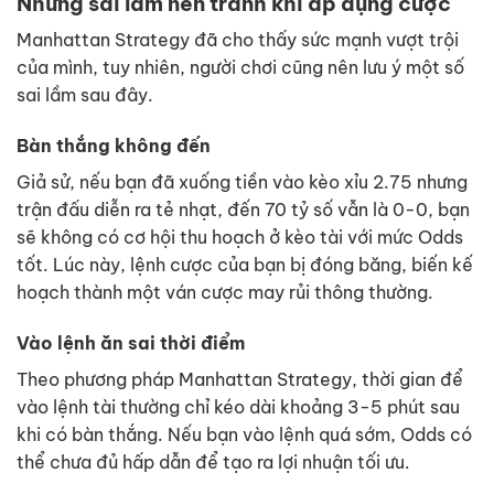
Những sai lầm nên tránh khi áp dụng cược
Manhattan Strategy đã cho thấy sức mạnh vượt trội
của mình, tuy nhiên, người chơi cũng nên lưu ý một số
sai lầm sau đây.
Bàn thắng không đến
Giả sử, nếu bạn đã xuống tiền vào kèo xỉu 2.75 nhưng
trận đấu diễn ra tẻ nhạt, đến 70 tỷ số vẫn là 0-0, bạn
sẽ không có cơ hội thu hoạch ở kèo tài với mức Odds
tốt. Lúc này, lệnh cược của bạn bị đóng băng, biến kế
hoạch thành một ván cược may rủi thông thường.
Vào lệnh ăn sai thời điểm
Theo phương pháp Manhattan Strategy, thời gian để
vào lệnh tài thường chỉ kéo dài khoảng 3-5 phút sau
khi có bàn thắng. Nếu bạn vào lệnh quá sớm, Odds có
thể chưa đủ hấp dẫn để tạo ra lợi nhuận tối ưu.