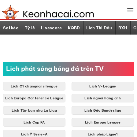
Bỏ
qua
nội
Trang Chủ
dung
Soi kèo
Tỷ lệ
Livescore
KQBD
Lịch Thi Đấu
BXH
C
Soi kèo
Tỷ lệ bóng đá
Livescore
Lịch phát sóng bóng đá trên TV
Lịch Thi Đấu
Lịch C1 champions league
Lịch V-League
BXH
Lịch Europa Conference League
Lịch ngoại hạng anh
Chatbox
Lịch Tây ban nha La Liga
Lịch Đức Bundesliga
Tỷ số chính xác
Lịch Cup FA
Lịch Europa League
Nhà Cái Uy Tín
Lịch Ý Serie-A
Lịch pháp Ligue1