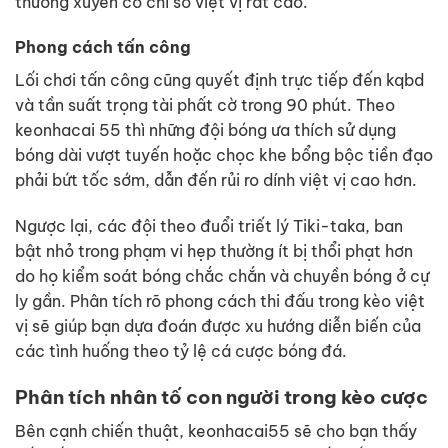
thường xuyên có chỉ số việt vị rất cao.
Phong cách tấn công
Lối chơi tấn công cũng quyết định trực tiếp đến
kqbd
và tần suất trọng tài phất cờ trong 90 phút. Theo
keonhacai 55 thì những đội bóng ưa thích sử dụng
bóng dài vượt tuyến hoặc chọc khe bổng bộc tiền đạo
phải bứt tốc sớm, dẫn đến rủi ro dính việt vị cao hơn.
Ngược lại, các đội theo đuổi triết lý Tiki-taka, ban
bật nhỏ trong phạm vi hẹp thường ít bị thổi phạt hơn
do họ kiểm soát bóng chắc chắn và chuyền bóng ở cự
ly gần. Phân tích rõ phong cách thi đấu trong kèo việt
vị sẽ giúp bạn dựa đoán được xu hướng diễn biến của
các tình huống theo tỷ lệ cá cược bóng đá.
Phân tích nhân tố con người trong kèo cược
Bên cạnh chiến thuật, keonhacai55 sẽ cho bạn thấy