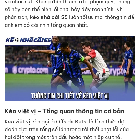
và chân sút. Không đơn thuần là lỗi phạm quy, thông
số này còn thể hiện lối chơi bẫy đầy toan tính. Khi
phân tích,
kèo nhà cái 55
luôn tối ưu mọi thông tin để
anh em có cái nhìn tổng quan nhất.
Kèo việt vị – Tổng quan thông tin cơ bản
Kèo việt vị
còn gọi là Offside Bets, là hình thức dự
đoán dựa trên tổng số lần trọng tài thổi phạt lỗi của
hai đội trong một trận đấu hoặc một hiệp cụ thể.