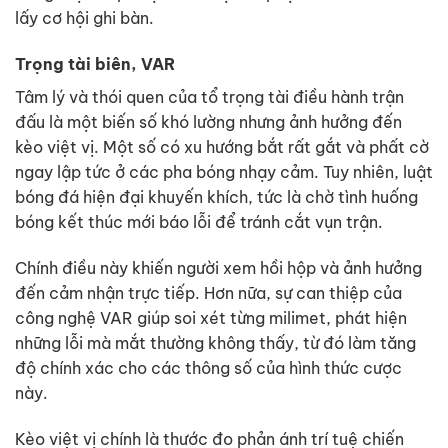
lấy cơ hội ghi bàn.
Trọng tài biên, VAR
Tâm lý và thói quen của tổ trọng tài điều hành trận
đấu là một biến số khó lường nhưng ảnh hưởng đến
kèo việt vị. Một số có xu hướng bắt rất gắt và phất cờ
ngay lập tức ở các pha bóng nhạy cảm. Tuy nhiên, luật
bóng đá hiện đại khuyến khích, tức là chờ tình huống
bóng kết thúc mới báo lỗi để tránh cắt vụn trận.
Chính điều này khiến người xem hồi hộp và ảnh hưởng
đến cảm nhận trực tiếp. Hơn nữa, sự can thiệp của
công nghệ VAR giúp soi xét từng milimet, phát hiện
những lỗi mà mắt thường không thấy, từ đó làm tăng
độ chính xác cho các thông số của hình thức cược
này.
Kèo việt vị chính là thước đo phản ánh trí tuệ chiến