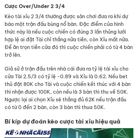
Cược Over/Under 2 3/4
Kèo tài xỉu 2 3/4 thường được sân chơi đưa ra khi dự
báo một trận đấu bùng nổ bàn. Đặc điểm của hình
thức này là nếu cuộc chiến có đúng 3 lần thủng lưới
hợp lệ ai đặt Tài chỉ thắng nửa tiền, còn Xỉu mất nửa.
Để ăn trọn tiền cửa đó thì cuộc chiến phải có từ 4 bàn
trở lên.
Giả sử ở trận đấu trên nhà cái đưa ra tỷ lệ tài xỉu cho
cửa Tài 2.5/3 có tỷ lệ -0.89 và Xỉu là 0.62. Nếu bet
thủ đặt 80K cho Tài và cuộc chiến kết thúc với 4 bàn
thì nhận được 100K, còn nếu là 3 bàn thì thu về 50K.
Ngược lại ai chọn Xỉu sẽ thắng đủ 62K nếu trận đấu
có từ 0 đến 2 bàn, còn 3 bàn thì thua 50K.
Bí kíp dự đoán kèo cược tài xỉu hiệu quả