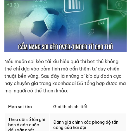
Nếu muốn soi kèo tài xỉu hiệu quả thì bet thủ không
thể chỉ dựa vào cảm tình mà cần thêm tư duy chiến
thuật bền vững. Sau đây là những bí kíp dự đoán cực
hay chuyên gia trang keonhacai 55 tổng hợp được mà
mọi người có thể tham khảo:
Mẹo soi kèo
Giải thích chi tiết
Theo dõi số lần ghi
Đánh giá chính xác phong độ tấn
bàn ở các cuộc
công của hai đội
đấu gần nhất