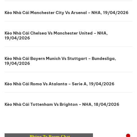
Kèo Nhà Cái Manchester City Vs Arsenal – NHA, 19/04/2026
Kèo Nhà Cái Chelsea Vs Manchester United – NHA,
19/04/2026
Kèo Nhà Cái Bayern Munich Vs Stuttgart – Bundesliga,
19/04/2026
Kèo Nhà Cái Roma Vs Atalanta – Serie A, 19/04/2026
Kèo Nhà Cái Tottenham Vs Brighton – NHA, 18/04/2026
Phóng To Room Chat