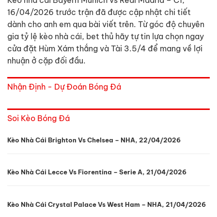
Kèo nhà cái Bayern Munich vs Real Madrid – C1,
16/04/2026 trước trận đã được cập nhật chi tiết
dành cho anh em qua bài viết trên. Từ góc độ chuyên
gia tỷ lệ kèo nhà cái, bet thủ hãy tự tin lựa chọn ngay
cửa đặt Hùm Xám thắng và Tài 3.5/4 để mang về lợi
nhuận ở cặp đối đầu.
Nhận Định - Dự Đoán Bóng Đá
Soi Kèo Bóng Đá
Kèo Nhà Cái Brighton Vs Chelsea – NHA, 22/04/2026
Kèo Nhà Cái Lecce Vs Fiorentina – Serie A, 21/04/2026
Kèo Nhà Cái Crystal Palace Vs West Ham – NHA, 21/04/2026