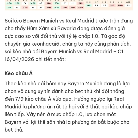
Soi kèo Bayern Munich vs Real Madrid trước trận đang
cho thấy Hùm Xám xứ Bavaria đang được đánh giá
cực cao so với đối thủ với tỷ lệ chấp 1.0. Từ góc độ
chuyên gia keonhacai5, chúng ta hãy cùng phân tích,
soi
kèo nhà cái Bayern Munich vs Real Madrid
– C1,
16/04/2026 chi tiết nhất:
Kèo châu Á
Theo kèo nhà cái hôm nay Bayern Munich đang là lựa
chọn vô cùng uy tín dành cho bet thủ khi đội thắng
đến 7/9 kèo châu Á vừa qua. Hướng ngược lại Real
Madrid là phương án rất tệ hại với 3 thất bại kèo chấp
liên tiếp. Vậy nên ở mức chấp 1.0, lựa chọn một
Bayern với lợi thế sân nhà là phương án bắt buộc cho
bet thủ.