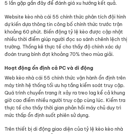
5 lần gặp gần đây để đánh giá xu hướng kết quả.
Website kèo nhà cái 55 chính thức phân tích đội hình
dự kiến dựa thông tin công bố chính thức trước trận
khoảng 60 phút. Biến động tỷ lệ kèo được cập nhật
nhiều thời điểm giúp người đọc so sánh chênh lệch thị
trường. Thống kê thực tế cho thấy độ chính xác dự
đoán trung bình đạt khoảng 70% theo mùa giải.
Hoạt động ổn định cả PC và di động
Web kèo nhà cái 55 chính thức vận hành ổn định trên
máy tính hệ thống tối ưu hạ tầng kiểm soát truy cập.
Quá trình chuyển trang ít xảy ra treo lag kể cả khung
giờ cao điểm nhiều người truy cập cùng lúc. Kiểm tra
thực tế cho thấy thời gian phản hồi máy chủ duy trì
mức thấp ổn định suốt phiên sử dụng.
Trên thiết bị di động giao diện của tỷ lệ kèo kèo nhà