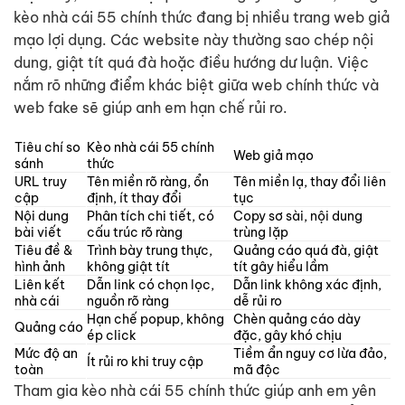
kèo nhà cái 55 chính thức đang bị nhiều trang web giả
mạo lợi dụng. Các website này thường sao chép nội
dung, giật tít quá đà hoặc điều hướng dư luận. Việc
nắm rõ những điểm khác biệt giữa web chính thức và
web fake sẽ giúp anh em hạn chế rủi ro.
Tiêu chí so
Kèo nhà cái 55 chính
Web giả mạo
sánh
thức
URL truy
Tên miền rõ ràng, ổn
Tên miền lạ, thay đổi liên
cập
định, ít thay đổi
tục
Nội dung
Phân tích chi tiết, có
Copy sơ sài, nội dung
bài viết
cấu trúc rõ ràng
trùng lặp
Tiêu đề &
Trình bày trung thực,
Quảng cáo quá đà, giật
hình ảnh
không giật tít
tít gây hiểu lầm
Liên kết
Dẫn link có chọn lọc,
Dẫn link không xác định,
nhà cái
nguồn rõ ràng
dễ rủi ro
Hạn chế popup, không
Chèn quảng cáo dày
Quảng cáo
ép click
đặc, gây khó chịu
Mức độ an
Tiềm ẩn nguy cơ lừa đảo,
Ít rủi ro khi truy cập
toàn
mã độc
Tham gia kèo nhà cái 55 chính thức giúp anh em yên