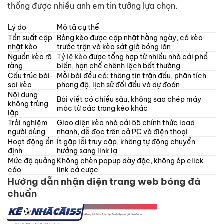
thống được nhiều anh em tin tưởng lựa chọn.
Lý do
Mô tả cụ thể
Tần suất cập
Bảng kèo được cập nhật hằng ngày, có kèo
nhật kèo
trước trận và kèo sát giờ bóng lăn
Nguồn kèo rõ
Tỷ lệ kèo
được tổng hợp từ nhiều nhà cái phổ
ràng
biến, hạn chế chênh lệch bất thường
Cấu trúc bài
Mỗi bài đều có: thông tin trận đấu, phân tích
soi kèo
phong độ, lịch sử đối đầu và dự đoán
Nội dung
Bài viết có chiều sâu, không sao chép máy
không trùng
móc từ các trang kèo khác
lặp
Trải nghiệm
Giao diện kèo nhà cái 55 chính thức load
người dùng
nhanh, dễ đọc trên cả PC và điện thoại
Hoạt động ổn
Ít gặp lỗi truy cập, không tự động chuyển
định
hướng sang link lạ
Mức độ quảng
Không chèn popup dày đặc, không ép click
cáo
link cá cược
Hướng dẫn nhận diện trang web bóng đá
chuẩn