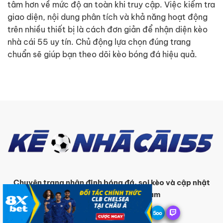
tâm hơn về mức độ an toàn khi truy cập. Việc kiểm tra
giao diện, nội dung phân tích và khả năng hoạt động
trên nhiều thiết bị là cách đơn giản để nhận diện kèo
nhà cái 55 uy tín. Chủ động lựa chọn đúng trang
chuẩn sẽ giúp bạn theo dõi kèo bóng đá hiệu quả.
Chuyên trang nhận định bóng đá, soi kèo và cập nhật
kqbd nhanh nhất Việt Nam