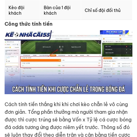
Kèo đội
Bàn của 1 đội
Chỉ số đội đối thủ
khách
khách
Công thức tính tiền
Cách tính tiền thắng khi khi chơi kèo chẵn lẻ vô cùng
đơn giản. Tổng phần thưởng mà người tham gia nhận
được thì cược trúng sẽ bằng Vốn x Tỷ lệ cá cược bóng
đá odds tương ứng được niêm yết trước. Thông số đó
sẽ luôn thay đổi theo diễn trận và cân bằng tiền cược