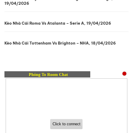
19/04/2026
Kèo Nhà Cái Roma Vs Atalanta – Serie A, 19/04/2026
Kèo Nhà Cái Tottenham Vs Brighton – NHA, 18/04/2026
Phóng To Room Chat