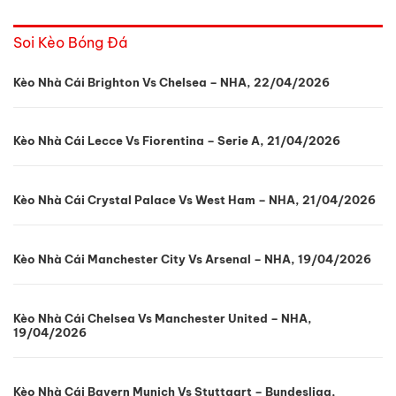
Soi Kèo Bóng Đá
Kèo Nhà Cái Brighton Vs Chelsea – NHA, 22/04/2026
Kèo Nhà Cái Lecce Vs Fiorentina – Serie A, 21/04/2026
Kèo Nhà Cái Crystal Palace Vs West Ham – NHA, 21/04/2026
Kèo Nhà Cái Manchester City Vs Arsenal – NHA, 19/04/2026
Kèo Nhà Cái Chelsea Vs Manchester United – NHA,
19/04/2026
Kèo Nhà Cái Bayern Munich Vs Stuttgart – Bundesliga,