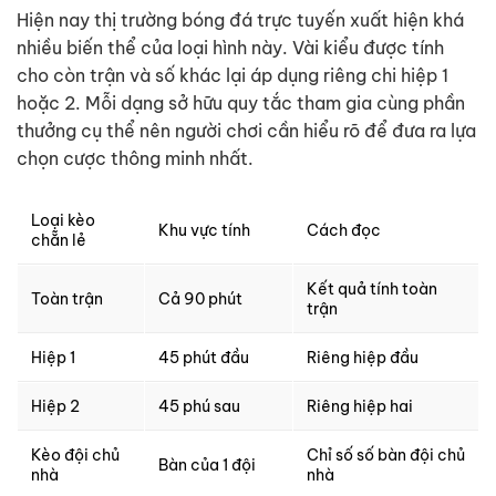
Hiện nay thị trường bóng đá trực tuyến xuất hiện khá
nhiều biến thể của loại hình này. Vài kiểu được tính
cho còn trận và số khác lại áp dụng riêng chi hiệp 1
hoặc 2. Mỗi dạng sở hữu quy tắc tham gia cùng phần
thưởng cụ thể nên người chơi cần hiểu rõ để đưa ra lựa
chọn cược thông minh nhất.
Loại kèo
Khu vực tính
Cách đọc
chẵn lẻ
Kết quả tính toàn
Toàn trận
Cả 90 phút
trận
Hiệp 1
45 phút đầu
Riêng hiệp đầu
Hiệp 2
45 phú sau
Riêng hiệp hai
Kèo đội chủ
Chỉ số số bàn đội chủ
Bàn của 1 đội
nhà
nhà