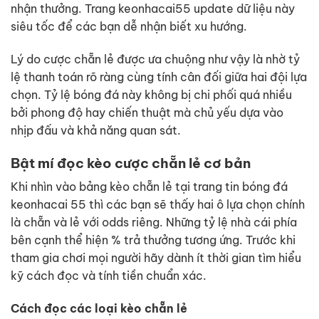
nhận thưởng. Trang keonhacai55 update dữ liệu này
siêu tốc để các bạn dễ nhận biết xu hướng.
Lý do cược chẵn lẻ được ưa chuộng như vậy là nhờ tỷ
lệ thanh toán rõ ràng cùng tính cân đối giữa hai đội lựa
chọn.
Tỷ lệ bóng đá
này không bị chi phối quá nhiều
bởi phong độ hay chiến thuật mà chủ yếu dựa vào
nhịp đấu và khả năng quan sát.
Bật mí đọc kèo cược chẵn lẻ cơ bản
Khi nhìn vào bảng kèo chẵn lẻ tại trang tin bóng đá
keonhacai 55 thì các bạn sẽ thấy hai ô lựa chọn chính
là chẵn và lẻ với odds riêng. Những tỷ lệ nhà cái phía
bên cạnh thể hiện % trả thưởng tương ứng. Trước khi
tham gia chơi mọi người hãy dành ít thời gian tìm hiểu
kỹ cách đọc và tính tiền chuẩn xác.
Cách đọc các loại kèo chẵn lẻ