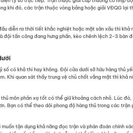
 diện
tỷ số trực tiếp
. Trận thuộc giải cúp thường có nhịp đ
ong khi đó, các trận thuộc vòng bảng hoặc giải VĐQG lại t
đấu diễn ra thời tiết khắc nghiệt hoặc mặt sân xấu thì khả 
 và đội tấn công đang hưng phấn, kèo chênh lệch 2-3 bàn 
dưới
ỷ số có khả thi hay không. Đội cửa dưới sở hữu hàng thủ yế
ậm. Khi quan sát thấy trung vệ chủ chốt vắng mặt thì khả 
à thủ môn phản xạ tốt có thể giữ khoảng cách nhỏ. Lúc đó,
n. Bạn có thể theo dõi phong độ hàng thủ trong các trận
 ai muốn tận dụng khả năng đọc trận và phán đoán chính x