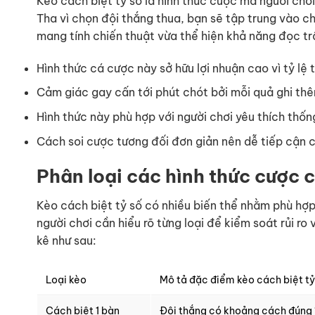
Kèo cách biệt tỷ số
là hình thức cược mà người chơ
Tha vì chọn đội thắng thua, bạn sẽ tập trung vào c
mang tính chiến thuật vừa thể hiện khả năng đọc tr
Hình thức cá cược này sở hữu lợi nhuận cao vì tỷ l
Cảm giác gay cấn tới phút chót bởi mỗi quả ghi thê
Hình thức này phù hợp với người chơi yêu thích thố
Cách soi cược tương đối đơn giản nên dễ tiếp cận 
Phân loại các hình thức cược c
Kèo cách biệt tỷ số có nhiều biến thể nhằm phù hợp 
người chơi cần hiểu rõ từng loại để kiểm soát rủi 
kê như sau:
Loại kèo
Mô tả đặc điểm kèo cách biệt tỷ
Cách biệt 1 bàn
Đội thắng có khoảng cách đúng 1 