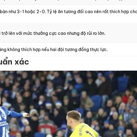
bàn như 3-1 hoặc 2-0. Tỷ lệ ăn tương đối cao nên rất thích hợp ch
i trở lên với mức thưởng cực cao nhưng độ rủi ro lớn.
ng không thích hợp nếu hai đội tương đồng thực lực.
huẩn xác