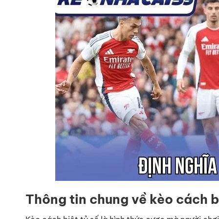
Thông tin chung về kèo cách bi