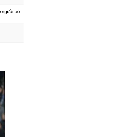
o người có