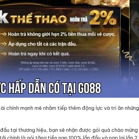
tài chính mạnh mẽ nhằm tiếp thêm động lực và tri ân nhữn
n đầu tại thương hiệu, bạn sẽ nhận được gói quà chào mừng g
ới chính là gói tặng tiền nạp 100% lần đầu và nạp lại lần 2