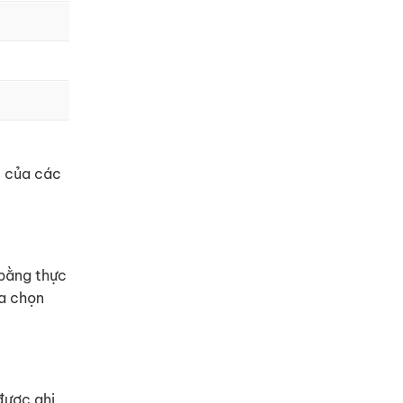
u của các
 bằng thực
ựa chọn
được ghi