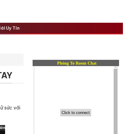
ái Uy Tín
Phóng To Room Chat
TAY
ử sức với