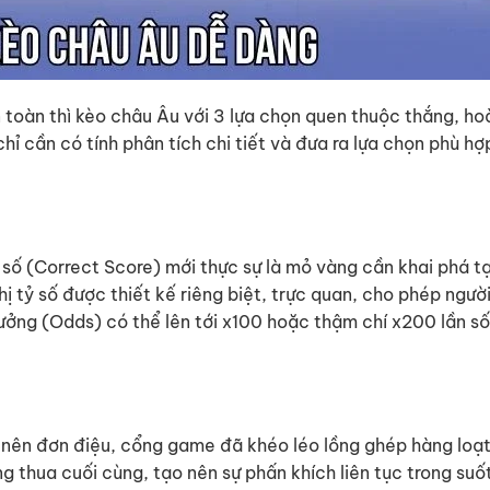
n toàn thì kèo châu Âu với 3 lựa chọn quen thuộc thắng, ho
hỉ cần có tính phân tích chi tiết và đưa ra lựa chọn phù hợ
số (Correct Score) mới thực sự là mỏ vàng cần khai phá t
hị tỷ số được thiết kế riêng biệt, trực quan, cho phép ngườ
hưởng (Odds) có thể lên tới x100 hoặc thậm chí x200 lần số
 nên đơn điệu, cổng game đã khéo léo lồng ghép hàng loạ
g thua cuối cùng, tạo nên sự phấn khích liên tục trong suố