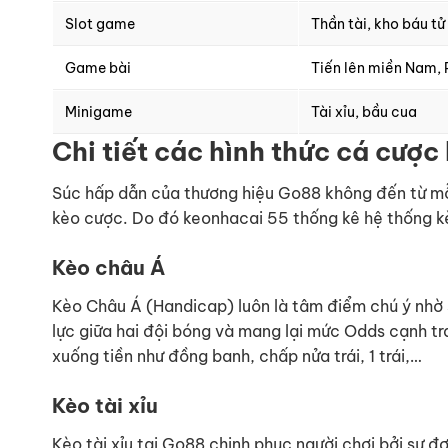
Slot game
Thần tài, kho báu tử 
Game bài
Tiến lên miền Nam, 
Minigame
Tài xỉu, bầu cua
Chi tiết các hình thức cá cượ
Súc hấp dẫn của thương hiệu Go88 không đến từ mỗ
kèo cược. Do đó keonhacai 55 thống kê hệ thống k
Kèo châu Á
Kèo Châu Á (Handicap) luôn là tâm điểm chú ý nhờ s
lực giữa hai đội bóng và mang lại mức Odds cạnh tr
xuống tiền như đồng banh, chấp nửa trái, 1 trái,…
Kèo tài xỉu
Kèo tài xỉu tại Go88 chinh phục người chơi bởi sự đ