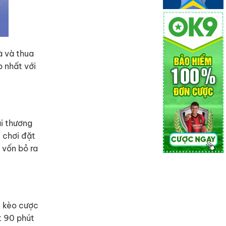
à và thua
p nhất với
ại thương
i chơi đặt
 vốn bỏ ra
t kèo cược
t 90 phút