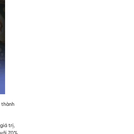
g thành
iá trị,
 với 70%