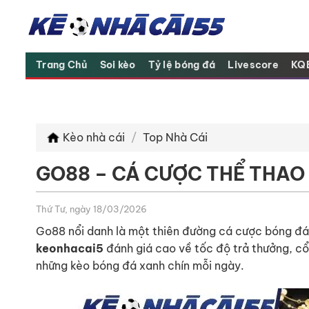
Bỏ
qua
nội
dung
Trang Chủ
Trang Chủ
Soi kèo
Tỷ lệ bóng đá
Livescore
KQ
Soi kèo
Tỷ lệ bóng đá
Kèo nhà cái
/
Top Nhà Cái
Livescore
GO88 – CÁ CƯỢC THỂ THAO 
Lịch Thi Đấu
Thứ Tư, ngày 18/03/2026
BXH
Go88 nổi danh là một thiên đường cá cược bóng đ
Chatbox
keonhacai5
đánh giá cao về tốc độ trả thưởng, cổ
những kèo bóng đá xanh chín mỗi ngày.
Tỷ số chính xác
Nhà Cái Uy Tín