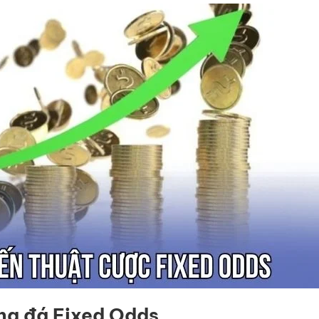
óng đá Fixed Odds