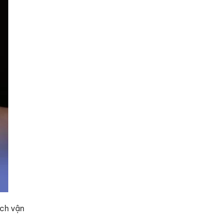
ách vận