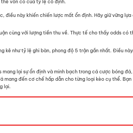
 thế vốn có của tỷ lệ cố định.
ục, điều này khiến chiến lược mất ổn định. Hãy giữ vững lựa
huận cùng với lượng tiền thu về. Thực tế cho thấy odds có 
 kê như tỷ lệ ghi bàn, phong độ 5 trận gần nhất. Điều này
 mang lại sự ổn định và minh bạch trong cá cược bóng đá,
 đá mang đến cơ chế hấp dẫn cho từng loại kèo cụ thể. Bạn
 lại.