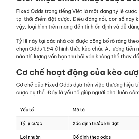
Fixed Odds
trong tiếng Việt là một dạng tỷ lệ cượ
tại thời điểm đặt cược. Điều đáng nói, con số này k
vậy, loại hình trên mang đến tính ổn định và dễ dàng
Tỷ lệ này tại các nhà cái được công bố rõ ràng the
chọn Odds 1.94 ở hình thức kèo châu Á, lượng tiền 
nào thì lượng vốn bạn thu hồi vẫn không thể thay đổ
Cơ chế hoạt động của kèo cượ
Cơ chế của Fixed Odds dựa trên việc thương hiệu tí
cược cụ thể. Đây là yếu tố giúp người chơi luôn cả
Yếu tố
Mô tả
Tỷ lệ cược
Xác định trước khi đặt
Lợi nhuận
Cố định theo odds