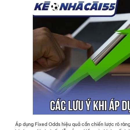
Áp dụng Fixed Odds hiệu quả cần chiến lược rõ ràn