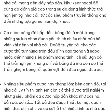
nhà cái mang đến đầy hấp dẫn. Như keonhacai 55
cũng đã đánh giá cao trong sự đa dạng hình thức trải
nghiệm tại nhà cái, từ các siêu phẩm truyền thống cho
đến những tựa game hiện đại khác:
Cá cược bóng đá hấp dẫn: bóng đá là một trong
những sự lựa chọn được yêu thích nhiều nhất của hội
viên khi đến với nhà cái. Da88 truyền tải cho các
cược thủ từ những trận đấu đỉnh cao trong và ngoài
nước đến những siêu phẩm mang tính lịch sử. Bạn có
thể trải nghiệm không chỉ với bóng đá mà còn có thể
trải nghiệm bóng rổ, quần vợt đến đua ngựa, đua xe,
…
Những siêu phẩm cược hay thắng lớn: bên cạnh đó, tại
nhà cái uy tín thì anh em còn có thể được trải nghiệm
những siêu phẩm cá cược hấp dẫn khác như casino,
bắn cá, xổ số,… Tất cả đều được thiết kế một cách
hiện đại, chỉn chu và có sự hỗ trợ nhiệt tình từ nhà cái.