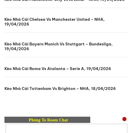
Kèo Nhà Cái Chelsea Vs Manchester United – NHA,
19/04/2026
Kèo Nhà Cái Bayern Munich Vs Stuttgart – Bundesliga,
19/04/2026
Kèo Nhà Cái Roma Vs Atalanta – Serie A, 19/04/2026
Kèo Nhà Cái Tottenham Vs Brighton – NHA, 18/04/2026
Phóng To Room Chat