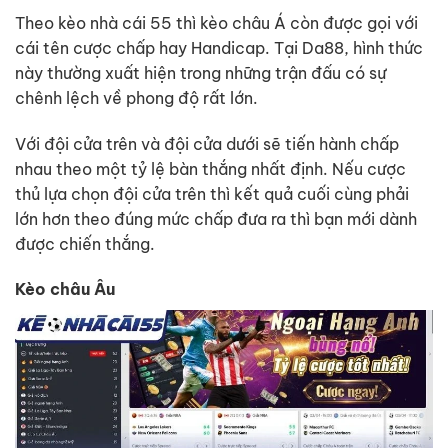
Theo kèo nhà cái 55 thì kèo châu Á còn được gọi với
cái tên cược chấp hay Handicap. Tại Da88, hình thức
này thường xuất hiện trong những trận đấu có sự
chênh lệch về phong độ rất lớn.
Với đội cửa trên và đội cửa dưới sẽ tiến hành chấp
nhau theo một tỷ lệ bàn thắng nhất định. Nếu cược
thủ lựa chọn đội cửa trên thì kết quả cuối cùng phải
lớn hơn theo đúng mức chấp đưa ra thì bạn mới dành
được chiến thắng.
Kèo châu Âu