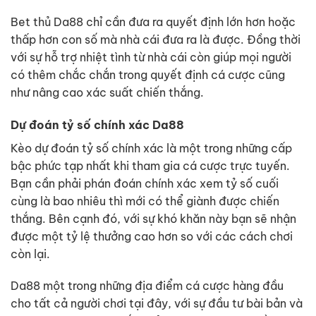
Bet thủ Da88 chỉ cần đưa ra quyết định lớn hơn hoặc
thấp hơn con số mà nhà cái đưa ra là được. Đồng thời
với sự hỗ trợ nhiệt tình từ nhà cái còn giúp mọi người
có thêm chắc chắn trong quyết định cá cược cũng
như nâng cao xác suất chiến thắng.
Dự đoán tỷ số chính xác Da88
Kèo dự đoán tỷ số chính xác là một trong những cấp
bậc phức tạp nhất khi tham gia cá cược trực tuyến.
Bạn cần phải phán đoán chính xác xem tỷ số cuối
cùng là bao nhiêu thì mới có thể giành được chiến
thắng. Bên cạnh đó, với sự khó khăn này bạn sẽ nhận
được một tỷ lệ thưởng cao hơn so với các cách chơi
còn lại.
Da88 một trong những địa điểm cá cược hàng đầu
cho tất cả người chơi tại đây, với sự đầu tư bài bản và