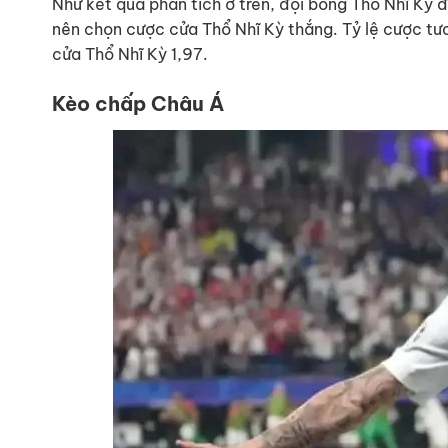
Như kết quả phân tích ở trên, đội bóng Thổ Nhĩ K
nên chọn cược cửa Thổ Nhĩ Kỳ thắng. Tỷ lệ cược tư
cửa Thổ Nhĩ Kỳ 1,97.
Kèo chấp Châu Á