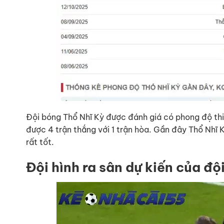
Đội bóng Thổ Nhĩ Kỳ được đánh giá có phong độ thi
được 4 trận thắng với 1 trận hòa. Gần đây Thổ Nhĩ 
rất tốt.
Đội hình ra sân dự kiến của độ