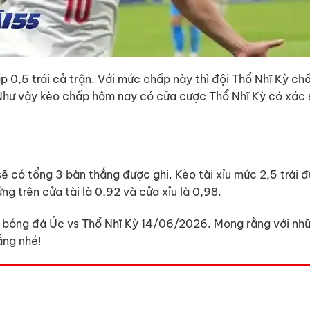
 0,5 trái cả trận. Với mức chấp này thì đội Thổ Nhĩ Kỳ ch
 Như vậy kèo chấp hôm nay có cửa cược Thổ Nhĩ Kỳ có xác 
ẽ có tổng 3 bàn thắng được ghi. Kèo tài xỉu mức 2,5 trái 
ng trên cửa tài là 0,92 và cửa xỉu là 0,98.
o bóng đá Úc vs Thổ Nhĩ Kỳ 14/06/2026. Mong rằng với nh
ắng nhé!