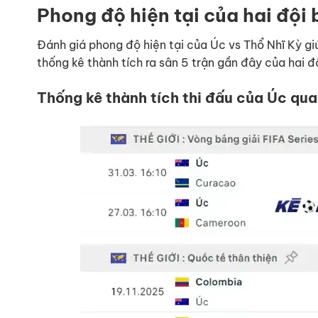
Phong độ hiện tại của hai đội
Đánh giá phong độ hiện tại của Úc vs Thổ Nhĩ Kỳ 
thống kê thành tích ra sân 5 trận gần đây của hai đ
Thống kê thành tích thi đấu của Úc qua