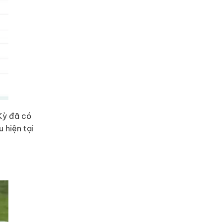
Kỳ đã có
 hiện tại