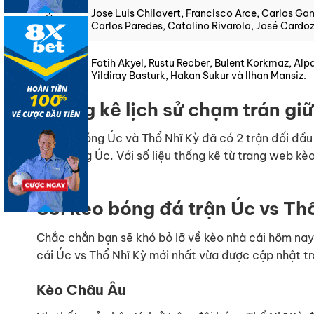
Jose Luis Chilavert, Francisco Arce, Carlos Ga
Úc
Carlos Paredes, Catalino Rivarola, José Cardoz
Thổ
Fatih Akyel, Rustu Recber, Bulent Korkmaz, Al
Nhĩ
Yildiray Basturk, Hakan Sukur và Ilhan Mansiz.
Kỳ
Thống kê lịch sử chạm trán gi
Hai đội bóng Úc và Thổ Nhĩ Kỳ đã có 2 trận đối đầu 
đều thắng Úc. Với số liệu thống kê từ trang web kè
Úc.
Soi kèo bóng đá trận Úc vs T
Chắc chắn bạn sẽ khó bỏ lỡ về kèo nhà cái hôm nay 
cái Úc vs Thổ Nhĩ Kỳ
mới nhất vừa được cập nhật tr
Kèo Châu Âu