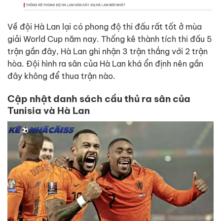
Về đội Hà Lan lại có phong độ thi đấu rất tốt ở mùa
giải World Cup năm nay. Thống kê thành tích thi đấu 5
trận gần đây, Hà Lan ghi nhận 3 trận thắng với 2 trận
hòa. Đội hình ra sân của Hà Lan khá ổn định nên gần
đây không để thua trận nào.
Cập nhật danh sách cầu thủ ra sân của
Tunisia và Hà Lan