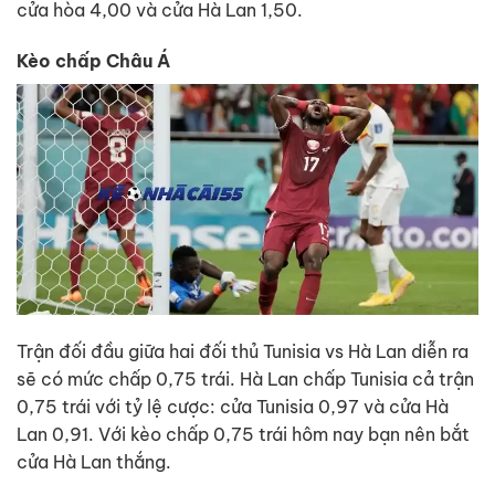
cửa hòa 4,00 và cửa Hà Lan 1,50.
Kèo chấp Châu Á
Trận đối đầu giữa hai đối thủ Tunisia vs Hà Lan diễn ra
sẽ có mức chấp 0,75 trái. Hà Lan chấp Tunisia cả trận
0,75 trái với tỷ lệ cược: cửa Tunisia 0,97 và cửa Hà
Lan 0,91. Với kèo chấp 0,75 trái hôm nay bạn nên bắt
cửa Hà Lan thắng.