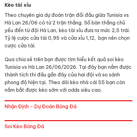
Kèo tài xỉu
Theo chuyên gia dự đoán trận đối đầu giữa Tunisia vs
Hà Lan 26/06 có từ 2 trận thắng. Số bàn thắng chủ
yếu đến từ đội Hà Lan, kèo tài xỉu đưa ra mức 2,5 trái.
Tỷ lệ cược cửa tài 0,95 và cửa xỉu 1,12, bạn nên chọn
cược cửa tài.
Qua chia sẻ trên bạn được tìm hiểu kết quả soi kèo
Tunisia vs Hà Lan 26/06/2026. Tại đây bạn nắm được
thành tích thi đấu gần đây của hai đội và so sánh
phong độ hiện tại. Theo dõi kèo nhà cái 55 bạn còn
nắm bắt được kèo sớm với odds siêu cao.
Nhận Định - Dự Đoán Bóng Đá
Soi Kèo Bóng Đá