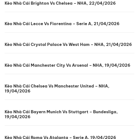
Kèo Nhà Cái Brighton Vs Chelsea – NHA, 22/04/2026
Kèo Nhà Cái Lecce Vs Fiorentina – Serie A, 21/04/2026
Kèo Nhà Cái Crystal Palace Vs West Ham – NHA, 21/04/2026
Kèo Nhà Cái Manchester City Vs Arsenal – NHA, 19/04/2026
Kèo Nhà Cái Chelsea Vs Manchester United – NHA,
19/04/2026
Kèo Nhà Cái Bayern Munich Vs Stuttgart – Bundesliga,
19/04/2026
Kèo Nhà Cái Roma Vs Atalanta – Serie A, 19/04/2026