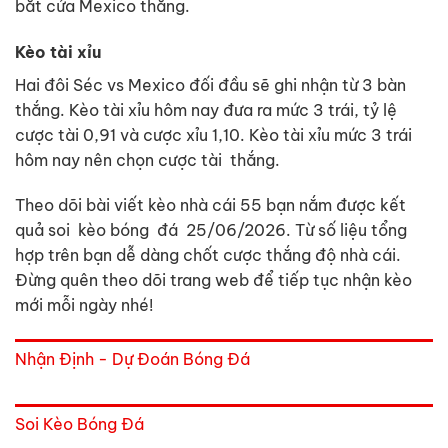
bắt cửa Mexico thắng.
Kèo tài xỉu
Hai đôi Séc vs Mexico đối đầu sẽ ghi nhận từ 3 bàn
thắng. Kèo tài xỉu hôm nay đưa ra mức 3 trái, tỷ lệ
cược tài 0,91 và cược xỉu 1,10. Kèo tài xỉu mức 3 trái
hôm nay nên chọn cược tài thắng.
Theo dõi bài viết kèo nhà cái 55 bạn nắm được kết
quả soi kèo bóng đá 25/06/2026. Từ số liệu tổng
hợp trên bạn dễ dàng chốt cược thắng độ nhà cái.
Đừng quên theo dõi trang web để tiếp tục nhận kèo
mới mỗi ngày nhé!
Nhận Định - Dự Đoán Bóng Đá
Soi Kèo Bóng Đá