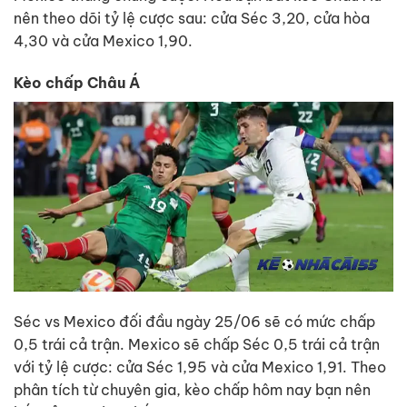
nên theo dõi tỷ lệ cược sau: cửa Séc 3,20, cửa hòa
4,30 và cửa Mexico 1,90.
Kèo chấp Châu Á
Séc vs Mexico đối đầu ngày 25/06 sẽ có mức chấp
0,5 trái cả trận. Mexico sẽ chấp Séc 0,5 trái cả trận
với tỷ lệ cược: cửa Séc 1,95 và cửa Mexico 1,91. Theo
phân tích từ chuyên gia, kèo chấp hôm nay bạn nên