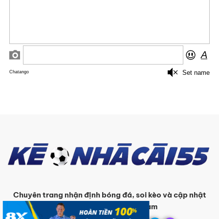
Chuyên trang nhận định bóng đá, soi kèo và cập nhật
kqbd nhanh nhất Việt Nam