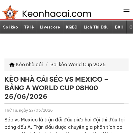
Bỏ
qua
nội
Trang Chủ
dung
Soi kèo
Tỷ lệ
Livescore
KQBD
Lịch Thi Đấu
BXH
C
Soi kèo
Tỷ lệ bóng đá
Livescore
Kèo nhà cái
/
Soi kèo World Cup 2026
Lịch Thi Đấu
KÈO NHÀ CÁI SÉC VS MEXICO –
BẢNG A WORLD CUP 08H00
BXH
25/06/2026
Chatbox
Thứ Tư, ngày 27/05/2026
Tỷ số chính xác
Séc vs Mexico là trận đối đầu giữa hai đội thi đấu tại
Nhà Cái Uy Tín
bảng đấu A. Trận đấu được chuyên gia phân tích có