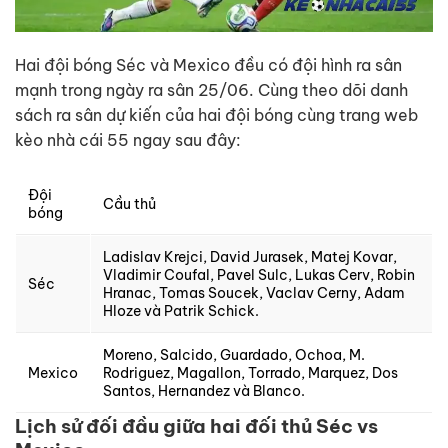
Hai đội bóng Séc và Mexico đều có đội hình ra sân
mạnh trong ngày ra sân 25/06. Cùng theo dõi danh
sách ra sân dự kiến của hai đội bóng cùng trang web
kèo nhà cái 55 ngay sau đây:
Đội
Cầu thủ
bóng
Ladislav Krejci, David Jurasek, Matej Kovar,
Vladimir Coufal, Pavel Sulc, Lukas Cerv, Robin
Séc
Hranac, Tomas Soucek, Vaclav Cerny, Adam
Hloze và Patrik Schick.
Moreno, Salcido, Guardado, Ochoa, M.
Mexico
Rodriguez, Magallon, Torrado, Marquez, Dos
Santos, Hernandez và Blanco.
Lịch sử đối đầu giữa hai đối thủ Séc vs