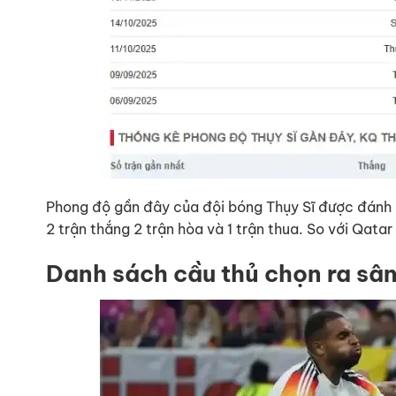
Phong độ gần đây của đội bóng Thụy Sĩ được đánh gi
2 trận thắng 2 trận hòa và 1 trận thua. So với Qata
Danh sách cầu thủ chọn ra sân