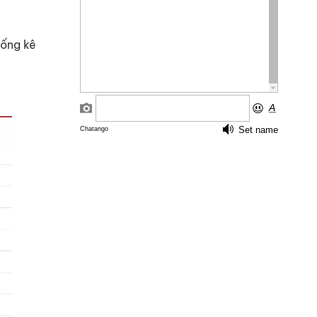
hống kê