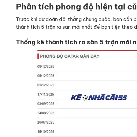
Phân tích phong độ hiện tại c
Trước khi dự đoán đội thắng chung cuộc, bạn cần b
thành tích 5 trận ra sân mới nhất để bạn tiện theo d
Thống kê thành tích ra sân 5 trận mới 