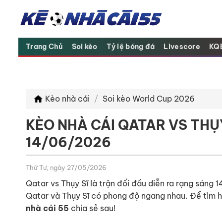
Bỏ
qua
nội
dung
Trang Chủ
Trang Chủ
Soi kèo
Tỷ lệ bóng đá
Livescore
KQ
Soi kèo
Tỷ lệ bóng đá
Kèo nhà cái
/
Soi kèo World Cup 2026
Livescore
KÈO NHÀ CÁI QATAR VS THỤ
Lịch Thi Đấu
14/06/2026
BXH
Thứ Tư, ngày 27/05/2026
Chatbox
Qatar vs Thụy Sĩ là trận đối đầu diễn ra rạng sáng
Tỷ số chính xác
Qatar và Thụy Sĩ có phong độ ngang nhau. Để tìm hi
nhà cái 55
chia sẻ sau!
Nhà Cái Uy Tín