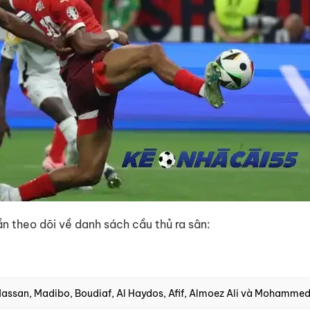
ần theo dõi về danh sách cầu thủ ra sân:
Hassan, Madibo, Boudiaf, Al Haydos, Afif, Almoez Ali và Mohammed