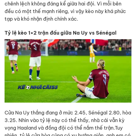
chênh lệch không đáng kể giữa hai đội. Vì mỗi bên
đều có một thế mạnh riêng, vì vậy kèo này khá phức
tạp và khó nhận định chính xác.
Tỷ lệ kèo 1×2 trận đấu giữa Na Uy vs Sénégal
Cửa Na Uy thắng đang ở mức 2.45, Sénégal 2.80, hòa
3.25. Nhìn vào tỷ lệ này có thể thấy, nhà cái vẫn kỳ
vọng Haaland và đồng đội có thể nắm thế trận.Tuy
nhiên, tỷ lệ cửa hòa cũng có xu hướng giản, anh em có