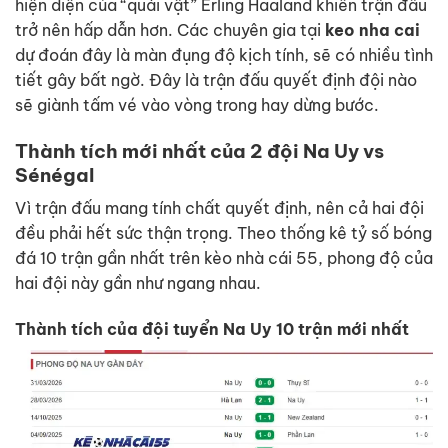
hiện diện của “quái vật” Erling Haaland khiến trận đấu
trở nên hấp dẫn hơn. Các chuyên gia tại
keo nha cai
dự đoán đây là màn đụng độ kịch tính, sẽ có nhiều tình
tiết gây bất ngờ. Đây là trận đấu quyết định đội nào
sẽ giành tấm vé vào vòng trong hay dừng bước.
Thành tích mới nhất của 2 đội Na Uy vs
Sénégal
Vì trận đấu mang tính chất quyết định, nên cả hai đội
đều phải hết sức thận trọng. Theo thống kê tỷ số bóng
đá 10 trận gần nhất trên kèo nhà cái 55,
phong độ của
hai đội này gần như ngang nhau.
Thành tích của đội tuyển Na Uy 10 trận mới nhất