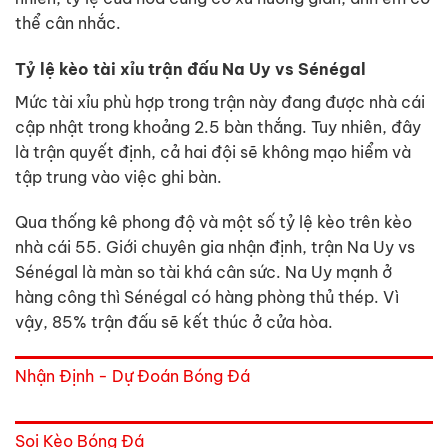
thể cân nhắc.
Tỷ lệ kèo tài xỉu trận đấu Na Uy vs Sénégal
Mức tài xỉu phù hợp trong trận này đang được nhà cái
cập nhật trong khoảng 2.5 bàn thắng. Tuy nhiên, đây
là trận quyết định, cả hai đội sẽ không mạo hiểm và
tập trung vào việc ghi bàn.
Qua thống kê phong độ và một số tỷ lệ kèo trên kèo
nhà cái 55. Giới chuyên gia nhận định, trận Na Uy vs
Sénégal là màn so tài khá cân sức. Na Uy mạnh ở
hàng công thì Sénégal có hàng phòng thủ thép. Vì
vậy, 85% trận đấu sẽ kết thúc ở cửa hòa.
Nhận Định - Dự Đoán Bóng Đá
Soi Kèo Bóng Đá