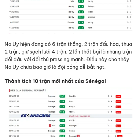
Na Uy hiện đang có 6 trận thắng, 2 trận đấu hòa, thua
2 trận, giữ sạch lưới 4 trận. 2 lần thất bại là những trận
đối đầu với đối thủ pressing mạnh. Điều này cho thấy
Na Uy chưa bao giờ là đội bóng dễ bắt nạt.
Thành tích 10 trận mới nhất của Sénégal