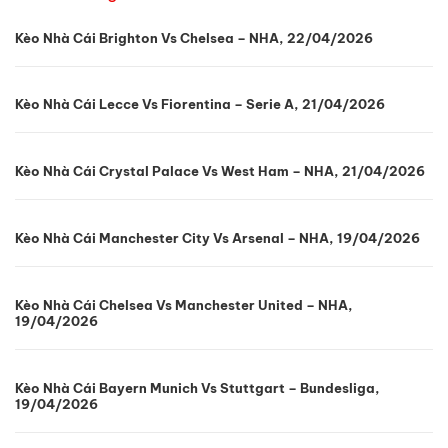
Kèo Nhà Cái Brighton Vs Chelsea – NHA, 22/04/2026
Kèo Nhà Cái Lecce Vs Fiorentina – Serie A, 21/04/2026
Kèo Nhà Cái Crystal Palace Vs West Ham – NHA, 21/04/2026
Kèo Nhà Cái Manchester City Vs Arsenal – NHA, 19/04/2026
Kèo Nhà Cái Chelsea Vs Manchester United – NHA,
19/04/2026
Kèo Nhà Cái Bayern Munich Vs Stuttgart – Bundesliga,
19/04/2026