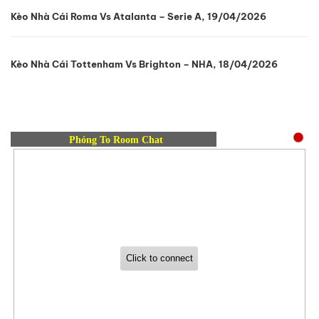
Kèo Nhà Cái Roma Vs Atalanta – Serie A, 19/04/2026
Kèo Nhà Cái Tottenham Vs Brighton – NHA, 18/04/2026
Phóng To Room Chat