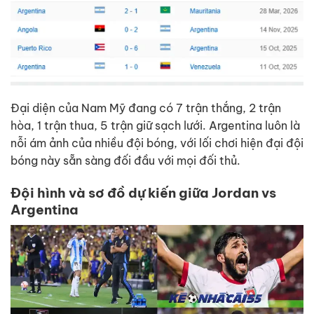
Đại diện của Nam Mỹ đang có 7 trận thắng, 2 trận
hòa, 1 trận thua, 5 trận giữ sạch lưới. Argentina luôn là
nỗi ám ảnh của nhiều đội bóng, với lối chơi hiện đại đội
bóng này sẵn sàng đối đầu với mọi đối thủ.
Đội hình và sơ đồ dự kiến giữa Jordan vs
Argentina