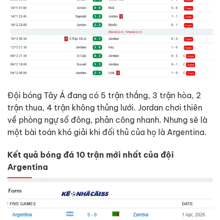
Đội bóng Tây Á đang có 5 trận thắng, 3 trận hòa, 2
trận thua, 4 trận không thủng lưới. Jordan chơi thiên
về phòng ngự số đông, phản công nhanh. Nhưng sẽ là
một bài toán khó giải khi đối thủ của họ là Argentina.
Kết quả bóng đá 10 trận mới nhất của đội
Argentina