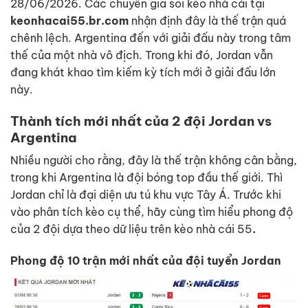
28/06/2026. Các chuyên gia soi kèo nhà cái tại
keonhacai55.br.com
nhận định đây là thế trận quá
chênh lệch. Argentina đến với giải đấu này trong tâm
thế của một nhà vô địch. Trong khi đó, Jordan vẫn
đang khát khao tìm kiếm kỳ tích mới ở giải đấu lớn
này.
Thành tích mới nhất của 2 đội Jordan vs
Argentina
Nhiều người cho rằng, đây là thế trận không cân bằng,
trong khi Argentina là đội bóng top đầu thế giới. Thì
Jordan chỉ là đại diện ưu tú khu vực Tây Á. Trước khi
vào phân tích kèo cụ thể, hãy cùng tìm hiểu phong độ
của 2 đội dựa theo dữ liệu trên kèo nhà cái 55
.
Phong độ 10 trận mới nhất của đội tuyển Jordan