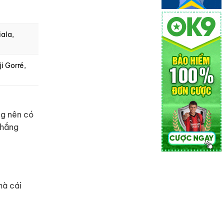
ala,
i Gorré,
ng nên có
thắng
hà cái