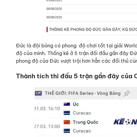
Đức là đội bóng có phong độ chơi tốt tại giải Worl
độ của mình. Thống kê ở 5 trận đối đầu gần đây Đứ
phong độ của Đức vượt trội hơn hẳn các đối thủ cù
Thành tích thi đấu 5 trận gần đây của