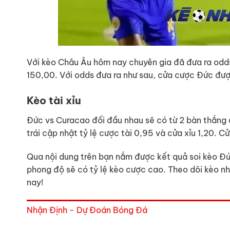
Với kèo Châu Âu hôm nay chuyên gia đã đưa ra odds
150,00. Với odds đưa ra như sau, cửa cược Đức đượ
Kèo tài xỉu
Đức vs Curacao đối đầu nhau sẽ có từ 2 bàn thắng đ
trái cập nhật tỷ lệ cược tài 0,95 và cửa xỉu 1,20. 
Qua nội dung trên bạn nắm được kết quả soi kèo Đứ
phong độ sẽ có tỷ lệ kèo cược cao. Theo dõi kèo n
nay!
Nhận Định - Dự Đoán Bóng Đá