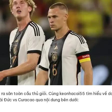
ra sân toàn cầu thủ giỏi. Cùng keonhacai55 tìm hiểu về d
ái Đức vs Curacao
qua nội dung bên dưới: