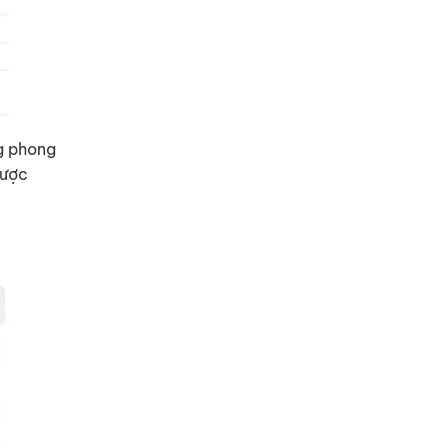
ng phong
được