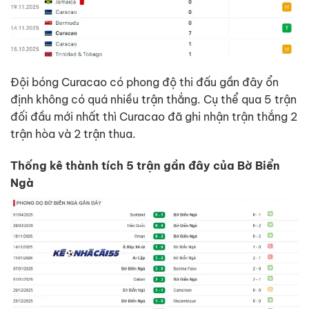
Đội bóng Curacao có phong độ thi đấu gần đây ổn
định không có quá nhiều trận thắng. Cụ thể qua 5 trận
đối đầu mới nhất thì Curacao đã ghi nhận trận thắng 2
trận hòa và 2 trận thua.
Thống kê thành tích 5 trận gần đây của Bờ Biển
Ngà