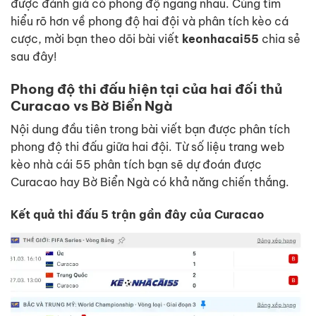
được đánh giá có phong độ ngang nhau. Cùng tìm
hiểu rõ hơn về phong độ hai đội và phân tích kèo cá
cược, mời bạn theo dõi bài viết
keonhacai55
chia sẻ
sau đây!
Phong độ thi đấu hiện tại của hai đối thủ
Curacao vs Bờ Biển Ngà
Nội dung đầu tiên trong bài viết bạn được phân tích
phong độ thi đấu giữa hai đội. Từ số liệu trang web
kèo nhà cái 55 phân tích bạn sẽ dự đoán được
Curacao hay Bờ Biển Ngà có khả năng chiến thắng.
Kết quả thi đấu 5 trận gần đây của Curacao