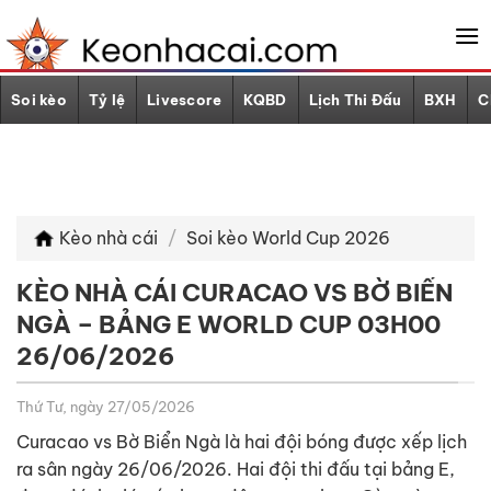
Bỏ
qua
nội
Trang Chủ
dung
Soi kèo
Tỷ lệ
Livescore
KQBD
Lịch Thi Đấu
BXH
C
Soi kèo
Tỷ lệ bóng đá
Livescore
Kèo nhà cái
/
Soi kèo World Cup 2026
Lịch Thi Đấu
KÈO NHÀ CÁI CURACAO VS BỜ BIỂN
NGÀ – BẢNG E WORLD CUP 03H00
BXH
26/06/2026
Chatbox
Thứ Tư, ngày 27/05/2026
Tỷ số chính xác
Curacao vs Bờ Biển Ngà là hai đội bóng được xếp lịch
Nhà Cái Uy Tín
ra sân ngày 26/06/2026. Hai đội thi đấu tại bảng E,