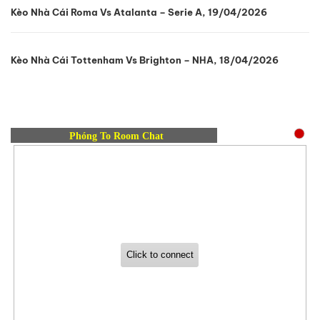
Kèo Nhà Cái Roma Vs Atalanta – Serie A, 19/04/2026
Kèo Nhà Cái Tottenham Vs Brighton – NHA, 18/04/2026
Phóng To Room Chat