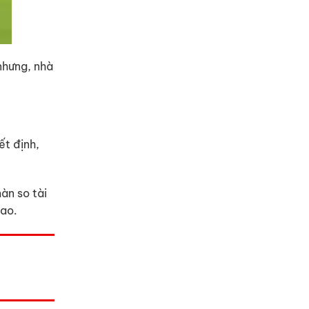
nhưng, nhà
ết định,
àn so tài
cao.