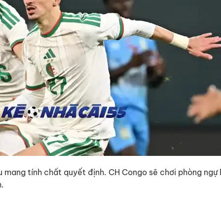
đấu mang tính chất quyết định. CH Congo sẽ chơi phòng ngự l
h.