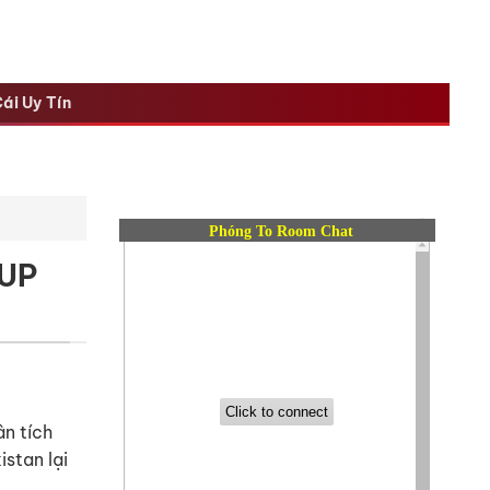
ái Uy Tín
Phóng To Room Chat
CUP
ân tích
stan lại