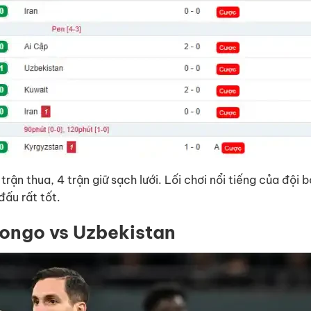
trận thua, 4 trận giữ sạch lưới. Lối chơi nổi tiếng của đội 
đấu rất tốt.
Congo vs Uzbekistan