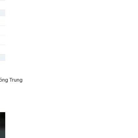
bóng Trung