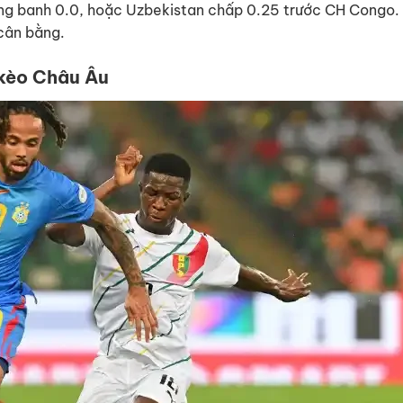
ồng banh 0.0, hoặc Uzbekistan chấp 0.25 trước CH Congo. 
 cân bằng.
 kèo Châu Âu