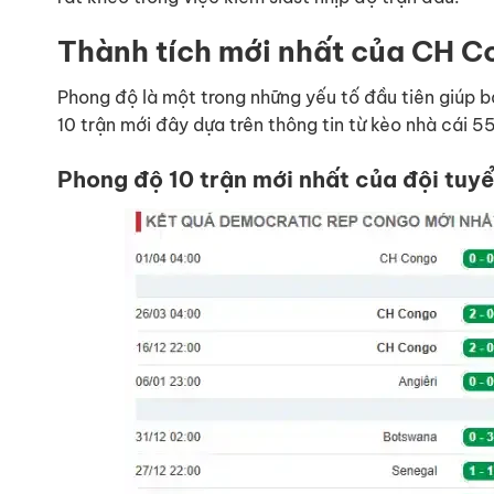
Thành tích mới nhất của CH C
Phong độ là một trong những yếu tố đầu tiên giúp bạ
10 trận mới đây dựa trên thông tin từ kèo nhà cái 5
Phong độ 10 trận mới nhất của đội tu