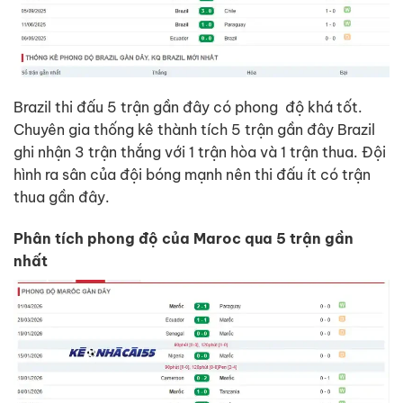
Brazil thi đấu 5 trận gần đây có phong độ khá tốt.
Chuyên gia thống kê thành tích 5 trận gần đây Brazil
ghi nhận 3 trận thắng với 1 trận hòa và 1 trận thua. Đội
hình ra sân của đội bóng mạnh nên thi đấu ít có trận
thua gần đây.
Phân tích phong độ của Maroc qua 5 trận gần
nhất