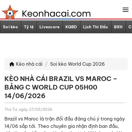
Bỏ
qua
nội
Trang Chủ
dung
Soi kèo
Tỷ lệ
Livescore
KQBD
Lịch Thi Đấu
BXH
C
Soi kèo
Tỷ lệ bóng đá
Livescore
Kèo nhà cái
/
Soi kèo World Cup 2026
Lịch Thi Đấu
KÈO NHÀ CÁI BRAZIL VS MAROC –
BẢNG C WORLD CUP 05H00
BXH
14/06/2026
Chatbox
Thứ Tư, ngày 27/05/2026
Tỷ số chính xác
Brazil vs Maroc là trận đối đầu đáng chú ý trong ngày
Nhà Cái Uy Tín
14/06 sắp tới. Theo chuyên gia nhận định ban đầu,