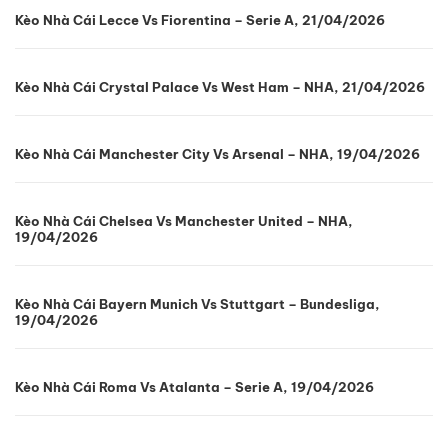
Kèo Nhà Cái Lecce Vs Fiorentina – Serie A, 21/04/2026
Kèo Nhà Cái Crystal Palace Vs West Ham – NHA, 21/04/2026
Kèo Nhà Cái Manchester City Vs Arsenal – NHA, 19/04/2026
Kèo Nhà Cái Chelsea Vs Manchester United – NHA,
19/04/2026
Kèo Nhà Cái Bayern Munich Vs Stuttgart – Bundesliga,
19/04/2026
Kèo Nhà Cái Roma Vs Atalanta – Serie A, 19/04/2026