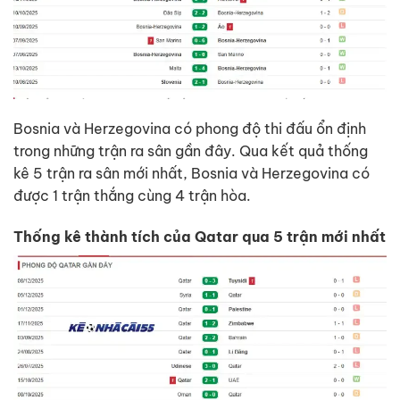
Bosnia và Herzegovina có phong độ thi đấu ổn định
trong những trận ra sân gần đây. Qua kết quả thống
kê 5 trận ra sân mới nhất, Bosnia và Herzegovina có
được 1 trận thắng cùng 4 trận hòa.
Thống kê thành tích của Qatar qua 5 trận mới nhất