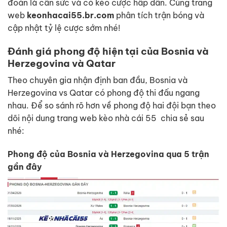
đoán là cân sức và có kèo cược hấp dẫn. Cùng trang
web
keonhacai55.br.com
phân tích trận bóng và
cập nhật tỷ lệ cược sớm nhé!
Đánh giá phong độ hiện tại của Bosnia và
Herzegovina và Qatar
Theo chuyên gia nhận định ban đầu, Bosnia và
Herzegovina vs Qatar có phong độ thi đấu ngang
nhau. Để so sánh rõ hơn về phong độ hai đội bạn theo
dõi nội dung trang web kèo nhà cái 55 chia sẻ sau
nhé:
Phong độ của Bosnia và Herzegovina qua 5 trận
gần đây