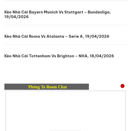
Kèo Nhà Cái Bayern Munich Vs Stuttgart – Bundesliga,
19/04/2026
Kèo Nhà Cái Roma Vs Atalanta – Serie A, 19/04/2026
Kèo Nhà Cái Tottenham Vs Brighton – NHA, 18/04/2026
Phóng To Room Chat