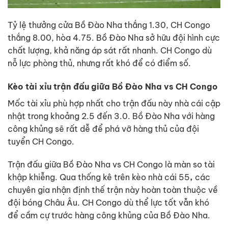
Tỷ lệ thưởng cửa Bồ Đào Nha thắng 1.30, CH Congo
thắng 8.00, hòa 4.75. Bồ Đào Nha sở hữu đội hình cực
chất lượng, khả năng áp sát rất nhanh. CH Congo dù
nỗ lực phòng thủ, nhưng rất khó để có điểm số.
Kèo tài xỉu trận đấu giữa Bồ Đào Nha vs CH Congo
Mốc tài xỉu phù hợp nhất cho trận đấu này nhà cái cập
nhật trong khoảng 2.5 đến 3.0. Bồ Đào Nha với hàng
công khủng sẽ rất dễ để phá vỡ hàng thủ của đội
tuyển CH Congo.
Trận đấu giữa Bồ Đào Nha vs CH Congo là màn so tài
khập khiễng. Qua thống kê trên kèo nhà cái 55
,
các
chuyên gia nhận định thế trận này hoàn toàn thuộc về
đội bóng Châu Âu. CH Congo dù thể lực tốt vẫn khó
để cầm cự trước hàng công khủng của Bồ Đào Nha.