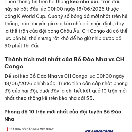
Theo thông tin trên hệ thống
kèo nhà cái
,
trận đấu
này sẽ bắt đầu lúc 00h00 ngày 18/06/2026 thuộc
bảng K World Cup. Qua tỷ số bóng đá mới nhất trên hệ
thống, các chuyên gia soi kèo nhà cái nhận định, đây
là thế trận của đội bóng Châu Âu. CH Congo dù có thể
lực bền bỉ, thế nhưng rất khó để họ giữ nhịp được cả
90 phút thi đấu.
Thành tích mới nhất của Bồ Đào Nha vs CH
Congo
Để soi kèo Bồ Đào Nha vs CH Congo lúc 00h00 ngày
18/06/2026 chính xác. Trước tiên cần cập nhật phong
độ của hai đội, dưới đây là chi tiết kết quả 10 trận mới
nhất theo thống kê trên kèo nhà cái 55
.
Phong độ 10 trận mới nhất của đội tuyển Bồ Đào
Nha