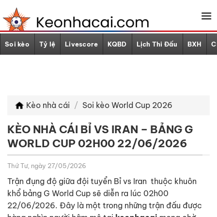
Bỏ
qua
nội
Trang Chủ
dung
Soi kèo
Tỷ lệ
Livescore
KQBD
Lịch Thi Đấu
BXH
C
Soi kèo
Tỷ lệ bóng đá
Livescore
Kèo nhà cái
/
Soi kèo World Cup 2026
Lịch Thi Đấu
KÈO NHÀ CÁI BỈ VS IRAN – BẢNG G
WORLD CUP 02H00 22/06/2026
BXH
Chatbox
Thứ Tư, ngày 27/05/2026
Trận đụng độ giữa đội tuyển Bỉ vs Iran thuộc khuôn
Tỷ số chính xác
khổ bảng G World Cup sẽ diễn ra lúc 02h00
Nhà Cái Uy Tín
22/06/2026. Đây là một trong những trận đấu được