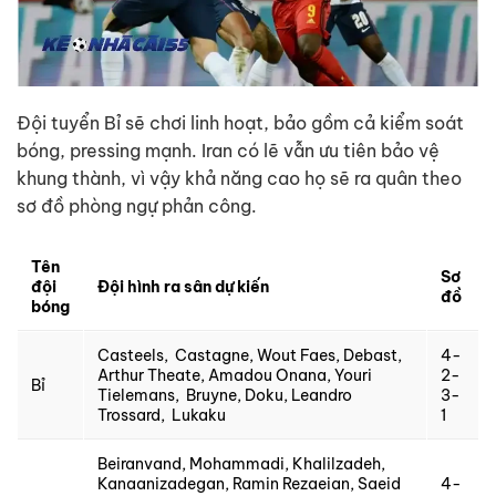
Đội tuyển Bỉ sẽ chơi linh hoạt, bảo gồm cả kiểm soát
bóng, pressing mạnh. Iran có lẽ vẫn ưu tiên bảo vệ
khung thành, vì vậy khả năng cao họ sẽ ra quân theo
sơ đồ phòng ngự phản công.
Tên
Sơ
đội
Đội hình ra sân dự kiến
đồ
bóng
Casteels, Castagne, Wout Faes, Debast,
4-
Arthur Theate, Amadou Onana, Youri
2-
Bỉ
Tielemans, Bruyne, Doku, Leandro
3-
Trossard, Lukaku
1
Beiranvand, Mohammadi, Khalilzadeh,
Kanaanizadegan, Ramin Rezaeian, Saeid
4-