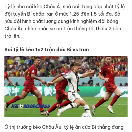
Tỷ lệ nhà cái kèo Châu Á, nhà cái đang cập nhật tỷ lệ
đội tuyển Bỉ chấp Iran ở mức 1.25 đến 1.5 tối đa. Sở
hữu đội hình chất lượng cùng kinh nghiệm đội bóng
Châu Âu chắc chắn sẽ có trận thắng tối thiểu 2 bàn
trở lên.
Soi tỷ lệ kèo 1×2 trận đấu Bỉ vs Iran
Ở thị trường kèo Châu Âu, tỷ lệ ăn cửa Bỉ thắng đang