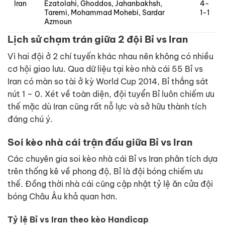
Iran
Ezatolahi, Ghoddos, Jahanbakhsh,
4-
Taremi, Mohammad Mohebi, Sardar
1-1
Azmoun
Lịch sử chạm trán giữa 2 đội Bỉ vs Iran
Vì hai đội ở 2 chí tuyến khác nhau nên không có nhiều
cơ hội giao lưu. Qua dữ liệu tại kèo nhà cái 55 Bỉ vs
Iran có màn so tài ở kỳ World Cup 2014, Bỉ thắng sát
nút 1 – 0. Xét về toàn diện, đội tuyển Bỉ luôn chiếm ưu
thế mặc dù Iran cũng rất nỗ lực và sở hữu thành tích
đáng chú ý.
Soi kèo nhà cái trận đấu giữa Bỉ vs Iran
Các chuyên gia soi
kèo nhà cái Bỉ vs Iran
phân tích dựa
trên thống kê về phong độ, Bỉ là đội bóng chiếm ưu
thế. Đồng thời nhà cái cũng cập nhật tỷ lệ ăn cửa đội
bóng Châu Âu khả quan hơn.
Tỷ lệ Bỉ vs Iran theo kèo Handicap