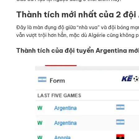
Thành tích mới nhất của 2 đội 
Đây là màn đụng độ giữa “nhà vua” và đội bóng mạn
vẫn vượt trội hơn hẳn, mặc dù Algérie cũng không ph
Thành tích của đội tuyển Argentina mớ