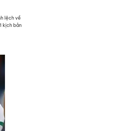
h lệch về
1 kịch bản