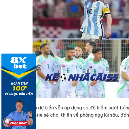
Argentina dự kiến vẫn áp dụng sơ đồ kiểm soát bóng
trên. Algérie sẽ chơi thiên về phòng ngự lùi sâu, đ