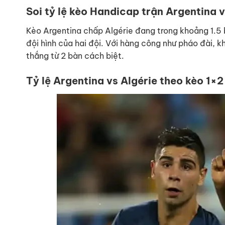
Soi tỷ lệ kèo Handicap trận Argentina v
Kèo Argentina chấp Algérie đang trong khoảng 1.5
đội hình của hai đội. Với hàng công như pháo đài, 
thắng từ 2 bàn cách biệt.
Tỷ lệ Argentina vs Algérie theo kèo 1×2