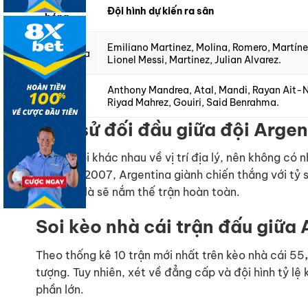
Tên đội
Đội hình dự kiến ra sân
bóng
Emiliano Martinez, Molina, Romero, Martínez
Argentina
Lionel Messi, Martinez, Julian Alvarez.
Anthony Mandrea, Atal, Mandi, Rayan Ait-No
Algérie
Riyad Mahrez, Gouiri, Said Benrahma.
Lịch sử đối đầu giữa đội Argen
Do hai đội khác nhau về vị trí địa lý, nên không có 
vào năm 2007, Argentina giành chiến thắng với tỷ 
đánh giá là sẽ nắm thế trận hoàn toàn.
Soi kèo nhà cái trận đấu giữa 
Theo thống kê 10 trận mới nhất trên kèo nhà cái 55
tượng. Tuy nhiên, xét về đẳng cấp và đội hình tỷ lệ
phần lớn.