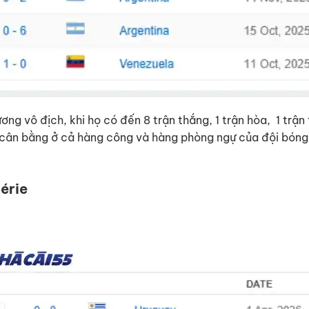
ơng vô địch, khi họ có đến 8 trận thắng, 1 trận hòa, 1 trận 
ự cân bằng ở cả hàng công và hàng phòng ngự của đội bón
érie