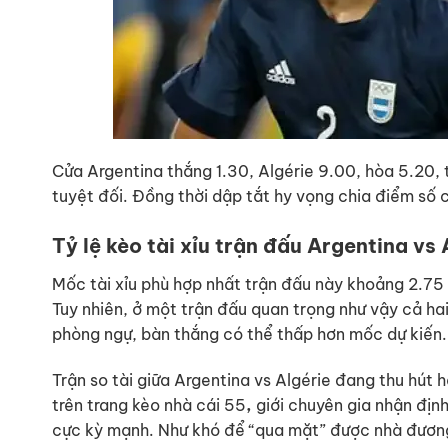
Cửa Argentina thắng 1.30, Algérie 9.00, hòa 5.20,
tuyệt đối. Đồng thời dập tắt hy vọng chia điểm số 
Tỷ lệ kèo tài xỉu trận đấu Argentina vs 
Mốc tài xỉu phù hợp nhất trận đấu này khoảng 2.75
Tuy nhiên, ở một trận đấu quan trọng như vậy cả ha
phòng ngự, bàn thắng có thể thấp hơn mốc dự kiến.
Trận so tài giữa Argentina vs Algérie đang thu hút 
trên trang kèo nhà cái 55
,
giới chuyên gia nhận địn
cực kỳ mạnh. Như khó để “qua mặt” được nhà đương