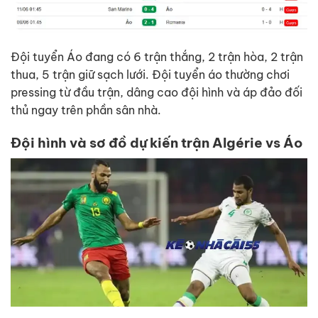
Đội tuyển Áo đang có 6 trận thắng, 2 trận hòa, 2 trận
thua, 5 trận giữ sạch lưới. Đội tuyển áo thường chơi
pressing từ đầu trận, dâng cao đội hình và áp đảo đối
thủ ngay trên phần sân nhà.
Đội hình và sơ đồ dự kiến trận Algérie vs Áo