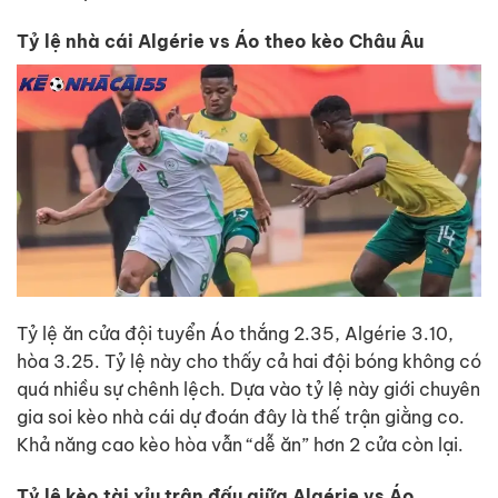
Tỷ lệ nhà cái Algérie vs Áo theo kèo Châu Âu
Tỷ lệ ăn cửa đội tuyển Áo thắng 2.35, Algérie 3.10,
hòa 3.25. Tỷ lệ này cho thấy cả hai đội bóng không có
quá nhiều sự chênh lệch. Dựa vào tỷ lệ này giới chuyên
gia soi kèo nhà cái dự đoán đây là thế trận giằng co.
Khả năng cao kèo hòa vẫn “dễ ăn” hơn 2 cửa còn lại.
Tỷ lệ kèo tài xỉu trận đấu giữa Algérie vs Áo