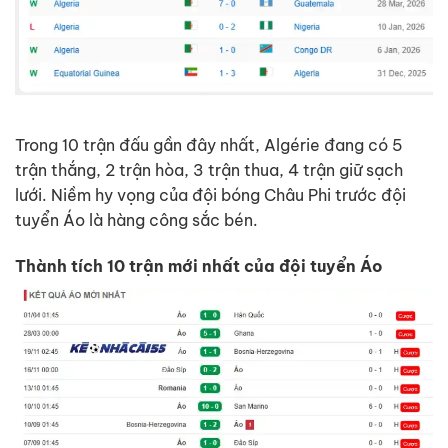
Trong 10 trận đấu gần đây nhất, Algérie đang có 5
trận thắng, 2 trận hòa, 3 trận thua, 4 trận giữ sạch
lưới. Niềm hy vọng của đội bóng Châu Phi trước đội
tuyển Áo là hàng công sắc bén.
Thành tích 10 trận mới nhất của đội tuyển Áo