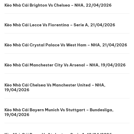
Kèo Nhà Cái Brighton Vs Chelsea – NHA, 22/04/2026
Kèo Nhà Cái Lecce Vs Fiorentina – Serie A, 21/04/2026
Kèo Nhà Cái Crystal Palace Vs West Ham – NHA, 21/04/2026
Kèo Nhà Cái Manchester City Vs Arsenal – NHA, 19/04/2026
Kèo Nhà Cái Chelsea Vs Manchester United – NHA,
19/04/2026
Kèo Nhà Cái Bayern Munich Vs Stuttgart – Bundesliga,
19/04/2026